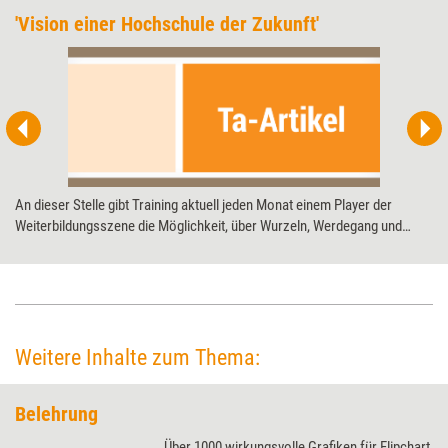
'Vision einer Hochschule der Zukunft'
An dieser Stelle gibt Training aktuell jeden Monat einem Player der
Weiterbildungsszene die Möglichkeit, über Wurzeln, Werdegang und
Visionen nachzudenken. Anlässlich seines 20-jährigen Jubiläums
diesmal das Distance and Independent Studies Center (DISC) an der TU
Kaiserslautern.
Weitere Inhalte zum Thema:
Belehrung
Über 1000 wirkungsvolle Grafiken für Flipchart