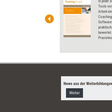
 wirkungsvolle Grafiken für
In jeder A
verschiedener Perspektiven
 und Pinnwand, für Handouts und
Tools vor
gezielt zu nutzen.
t-Charts erleichtern Ihre
Arbeit ei
he. Als Mitglied von Training
Coachingt
ben Sie Flatrate-Zugriff auf alle
Software 
praktisch
bewertet.
Praxistes
nachlesen
Bezugsqu
Dossier T
und Coach
App und n
News aus der Weiterbildungsw
Weiter