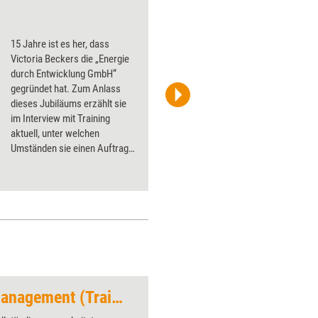
Anti-Stress mit alle
15 Jahre ist es her, dass
Victoria Beckers die „Energie
durch Entwicklung GmbH“
gegründet hat. Zum Anlass
dieses Jubiläums erzählt sie
Maria Jacobi, www.visualrecording.de
im Interview mit Training
aktuell, unter welchen
Umständen sie einen Auftrag
nicht annimmt und welches ihr
nächstes großes Projekt ist.
Vorschau: Konfliktmanagement (Trainingskonzept) – Einführungspreis bis 13.9.2026
Abwenden