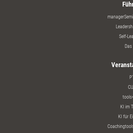
Füh
managerSemi
Leadersh
Self-Le
Das 
Veranst
P
CU
tools
KI im T
KI für E
Coachingtools