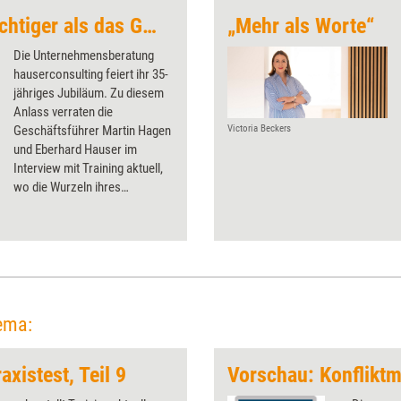
„Freundschaft ist wichtiger als das Geschäft“
„Mehr als Worte“
Die Unternehmensberatung
hauserconsulting feiert ihr 35-
jähriges Jubiläum. Zu diesem
Anlass verraten die
Geschäftsführer Martin Hagen
Victoria Beckers
und Eberhard Hauser im
Interview mit Training aktuell,
wo die Wurzeln ihres
Unternehmens liegen und
welcher ihr bisher
ungewöhnlichster Auftrag war.
ema:
axistest, Teil 9