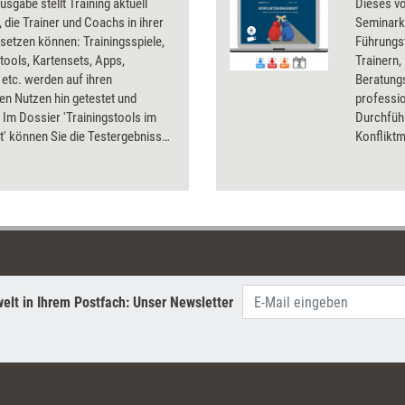
usgabe stellt Training aktuell
Dieses vo
, die Trainer und Coachs in ihrer
Seminark
nsetzen können: Trainingsspiele,
Führungst
ools, Kartensets, Apps,
Trainern,
etc. werden auf ihren
Beratungs
en Nutzen hin getestet und
professio
 Im Dossier 'Trainingstools im
Durchfüh
t' können Sie die Testergebnisse
Konfliktm
 - mit Infos zu Preisen und
– von der
ellen. Getestet wurden für das
Ablaufpla
eil 9 neben diversen Trainings-
PowerPoin
ingspielen eine Audio-CD, eine
Teilnehm
euartige Haftnotizen.
Übungsbe
Reflexion
als volls
bereitges
elt in Ihrem Postfach: Unser Newsletter
in die Ko
können Tr
Umsetzun
beginnen