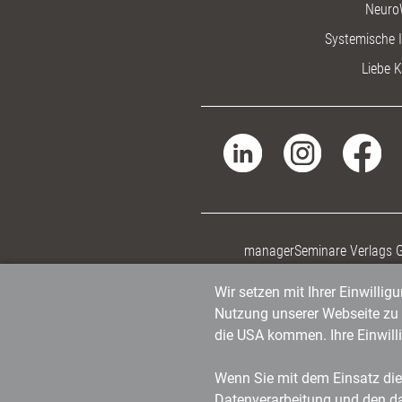
Neuro
Systemische I
Liebe K
managerSeminare Verlags
Wir setzen mit Ihrer Einwilli
Nutzung unserer Webseite zu v
die USA kommen. Ihre Einwill
Wenn Sie mit dem Einsatz dies
Datenverarbeitung und den d