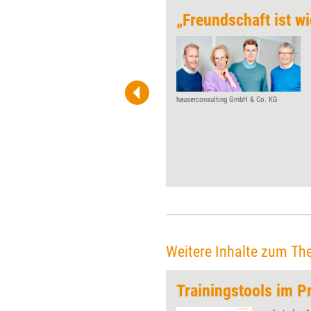
Unterschiedliche Perspektiven,
Haltungen und Erfahrungen
prägen heute fast jedes Team.
Diese Vielfalt kann
Zusammenarbeit beflügeln und
hauserconsulting GmbH & Co. KG
neue Chancen eröffnen – oder
sie führt zu
Missverständnissen,
Spannungen und Reibungen.
Welche Möglichkeit überwiegt,
entscheidet sich im
Arbeitsalltag immer wieder
neu. Hier setzt die Methode
„Konfliktregulation auf
begrenztem Raum“ an. Sie
Weitere Inhalte zum Th
kann Teams dabei
unterstützen, die konstruktive
Trainingstools im Pr
Seite der Vielfalt zu erkennen
und das Potenzial