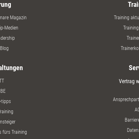
rung
Trai
nare Magazin
Training aktue
ip-Medien
Trainin
adership
Traine
Blog
Trainerko
altungen
Ser
TT
Vertrag w
BE
Ansprechpart
+tipps
A
raining
Barriere
insteiger
Daten
 fürs Training