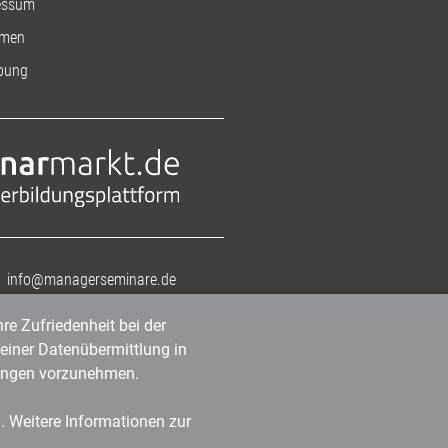
essum
men
bung
info@managerseminare.de
re Zufriedenheit bei der
einer Datenübermittlung in
tlungen vorzunehmen.
n. Weitere Informationen zur