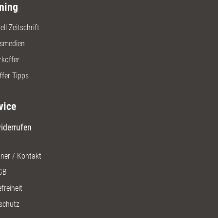
ning
ll Zeitschrift
gsmedien
rkoffer
ffer Tipps
vice
iderrufen
ner / Kontakt
GB
freiheit
schutz