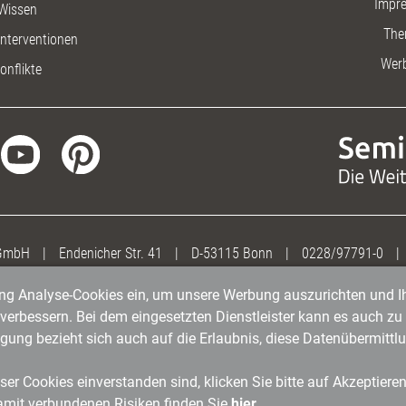
Impr
Wissen
The
nterventionen
Wer
onflikte
 GmbH
|
Endenicher Str. 41
|
D-53115 Bonn
|
0228/97791-0
|
gung Analyse-Cookies ein, um unsere Werbung auszurichten und Ih
erbessern. Bei dem eingesetzten Dienstleister kann es auch zu 
igung bezieht sich auch auf die Erlaubnis, diese Datenübermit
er Cookies einverstanden sind, klicken Sie bitte auf Akzeptiere
amit verbundenen Risiken finden Sie
hier
.