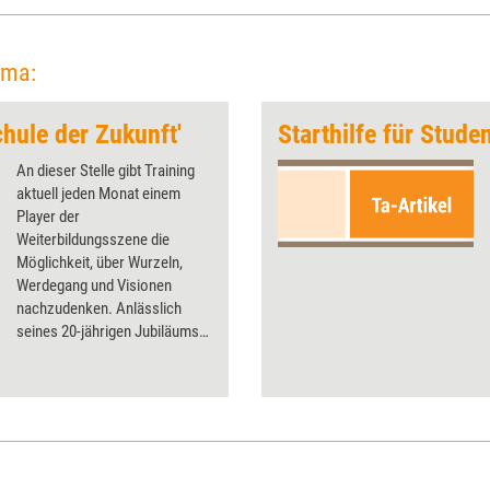
ema:
chule der Zukunft'
Starthilfe für Stude
An dieser Stelle gibt Training
aktuell jeden Monat einem
Player der
Weiterbildungsszene die
Möglichkeit, über Wurzeln,
Werdegang und Visionen
nachzudenken. Anlässlich
seines 20-jährigen Jubiläums
diesmal das Distance and
Independent Studies Center
(DISC) an der TU
Kaiserslautern.