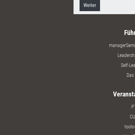
Weiter
Füh
managerSemi
Leadersh
Self-Le
Das 
Veranst
P
CU
tools