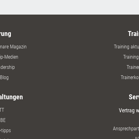
rung
Trai
nare Magazin
Training aktue
ip-Medien
Trainin
adership
Traine
Blog
Trainerko
altungen
Ser
TT
Vertrag w
BE
Ansprechpart
+tipps
A