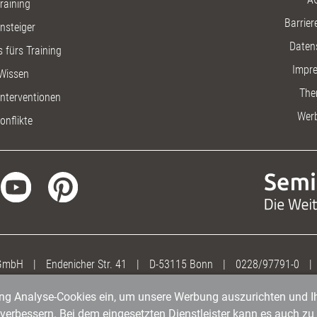
raining
Barriere
insteiger
Daten
 fürs Training
Impr
Wissen
The
nterventionen
Wer
onflikte
 GmbH
|
Endenicher Str. 41
|
D-53115 Bonn
|
0228/97791-0
|
gung Analyse-Cookies ein, um unsere Werbung auszurichten und Ih
erbessern. Bei dem eingesetzten Dienstleister kann es auch zu 