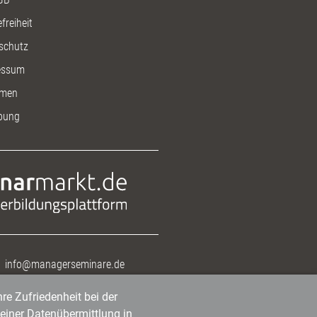
freiheit
schutz
essum
men
bung
info@managerseminare.de
re Zufriedenheit bei der
einer Datenübermittlung in