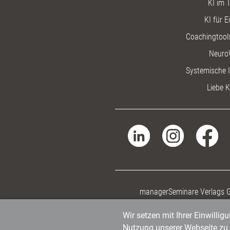
KI im T
KI für E
Coachingtools
Neuro
Systemische I
Liebe K
managerSeminare Verlags
Wir setzen mit Ihrer Einwilli
Nutzung unserer Webseite zu v