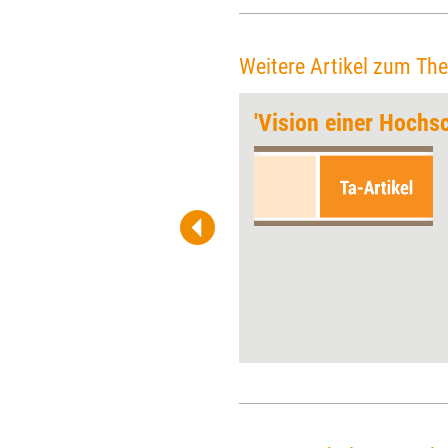
Weitere Artikel zum Th
Warum sich Wissenschaftler coachen lassen
'Vision einer Hochs
Nicht nur in Lehre und
Forschung müssen sich
Wissenschaftler heutzutage
beweisen, sondern auch als
Führungskraft und
Projektmanager. Immer
häufiger holen sie sich dafür
Hilfe von außen. Teil fünf
unserer Serie über neue
Zielgruppen für Trainer und
Coachs.