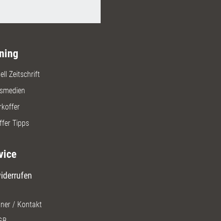
ning
ll Zeitschrift
gsmedien
rkoffer
ffer Tipps
vice
iderrufen
ner / Kontakt
GB