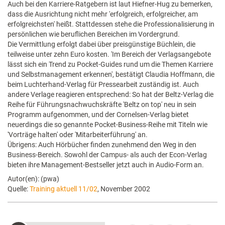
Auch bei den Karriere-Ratgebern ist laut Hiefner-Hug zu bemerken,
dass die Ausrichtung nicht mehr 'erfolgreich, erfolgreicher, am
erfolgreichsten' heißt. Stattdessen stehe die Professionalisierung in
persönlichen wie beruflichen Bereichen im Vordergrund.
Die Vermittlung erfolgt dabei über preisgünstige Büchlein, die
teilweise unter zehn Euro kosten. 'Im Bereich der Verlagsangebote
lässt sich ein Trend zu Pocket-Guides rund um die Themen Karriere
und Selbstmanagement erkennen', bestätigt Claudia Hoffmann, die
beim Luchterhand-Verlag für Pressearbeit zuständig ist. Auch
andere Verlage reagieren entsprechend: So hat der Beltz-Verlag die
Reihe für Führungsnachwuchskräfte 'Beltz on top' neu in sein
Programm aufgenommen, und der Cornelsen-Verlag bietet
neuerdings die so genannte Pocket-Business-Reihe mit Titeln wie
'Vorträge halten' oder 'Mitarbeiterführung' an.
Übrigens: Auch Hörbücher finden zunehmend den Weg in den
Business-Bereich. Sowohl der Campus- als auch der Econ-Verlag
bieten ihre Management-Bestseller jetzt auch in Audio-Form an.
Autor(en): (pwa)
Quelle:
Training aktuell 11/02
, November 2002