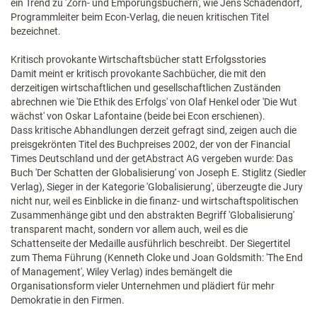
ein Trend zu 'Zorn- und Empörungsbüchern', wie Jens Schadendorf,
Programmleiter beim Econ-Verlag, die neuen kritischen Titel
bezeichnet.
Kritisch provokante Wirtschaftsbücher statt Erfolgsstories
Damit meint er kritisch provokante Sachbücher, die mit den
derzeitigen wirtschaftlichen und gesellschaftlichen Zuständen
abrechnen wie 'Die Ethik des Erfolgs' von Olaf Henkel oder 'Die Wut
wächst' von Oskar Lafontaine (beide bei Econ erschienen).
Dass kritische Abhandlungen derzeit gefragt sind, zeigen auch die
preisgekrönten Titel des Buchpreises 2002, der von der Financial
Times Deutschland und der getAbstract AG vergeben wurde: Das
Buch 'Der Schatten der Globalisierung' von Joseph E. Stiglitz (Siedler
Verlag), Sieger in der Kategorie 'Globalisierung', überzeugte die Jury
nicht nur, weil es Einblicke in die finanz- und wirtschaftspolitischen
Zusammenhänge gibt und den abstrakten Begriff 'Globalisierung'
transparent macht, sondern vor allem auch, weil es die
Schattenseite der Medaille ausführlich beschreibt. Der Siegertitel
zum Thema Führung (Kenneth Cloke und Joan Goldsmith: 'The End
of Management', Wiley Verlag) indes bemängelt die
Organisationsform vieler Unternehmen und plädiert für mehr
Demokratie in den Firmen.