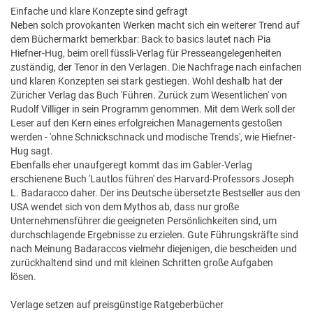
Einfache und klare Konzepte sind gefragt
Neben solch provokanten Werken macht sich ein weiterer Trend auf
dem Büchermarkt bemerkbar: Back to basics lautet nach Pia
Hiefner-Hug, beim orell füssli-Verlag für Presseangelegenheiten
zuständig, der Tenor in den Verlagen. Die Nachfrage nach einfachen
und klaren Konzepten sei stark gestiegen. Wohl deshalb hat der
Züricher Verlag das Buch 'Führen. Zurück zum Wesentlichen' von
Rudolf Villiger in sein Programm genommen. Mit dem Werk soll der
Leser auf den Kern eines erfolgreichen Managements gestoßen
werden - 'ohne Schnickschnack und modische Trends', wie Hiefner-
Hug sagt.
Ebenfalls eher unaufgeregt kommt das im Gabler-Verlag
erschienene Buch 'Lautlos führen' des Harvard-Professors Joseph
L. Badaracco daher. Der ins Deutsche übersetzte Bestseller aus den
USA wendet sich von dem Mythos ab, dass nur große
Unternehmensführer die geeigneten Persönlichkeiten sind, um
durchschlagende Ergebnisse zu erzielen. Gute Führungskräfte sind
nach Meinung Badaraccos vielmehr diejenigen, die bescheiden und
zurückhaltend sind und mit kleinen Schritten große Aufgaben
lösen.
Verlage setzen auf preisgünstige Ratgeberbücher