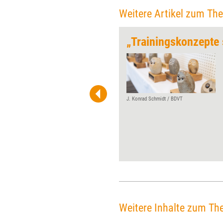
Weitere Artikel zum Th
ing
Ein Urgestein unter den
Trainingsauszeichnungen
wurde Mitte November erneut
verliehen. Dabei zeigte sich der
Europäische Trainingspreis
J. Konrad Schmidt / BDVT
von einer neuer Seite: mit
neuen Kategorien, neuem
Verfahren, in neuer Umgebung.
Über ihn freuen konnten sich
sechs Preisträger und vier
Finalisten.
Weitere Inhalte zum Th