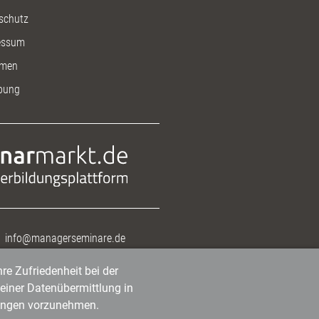
schutz
essum
men
bung
info@managerseminare.de
re Zufriedenheit bei der
einer Datenübermittlung in
tlungen vorzunehmen.