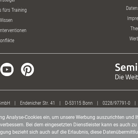
Daten
 fürs Training
Impr
Wissen
The
nterventionen
Wer
onflikte
 GmbH
|
Endenicher Str. 41
|
D-53115 Bonn
|
0228/97791-0
|
gung Analyse-Cookies ein, um unsere Werbung auszurichten und Ih
erbessern. Bei dem eingesetzten Dienstleister kann es auch zu 
igung bezieht sich auch auf die Erlaubnis, diese Datenübermit