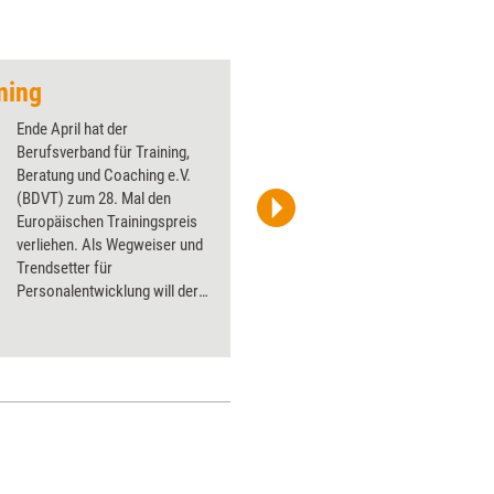
ning
Eulen für exzellente
Ende April hat der
Berufsverband für Training,
Beratung und Coaching e.V.
(BDVT) zum 28. Mal den
Europäischen Trainingspreis
J. Konrad Schmidt / BDVT
verliehen. Als Wegweiser und
Trendsetter für
Personalentwicklung will der
Verband den Award
verstanden wissen. Training
aktuell fasst die
ausgezeichneten Konzepte
zusammen.