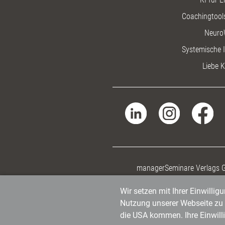
Coachingtools
Neuro
Systemische I
Liebe K
managerSeminare Verlags
Wir setzen mit Ihrer Einwilli
Nutzung unserer Webseite zu v
die USA kommen. Ihre Einwill