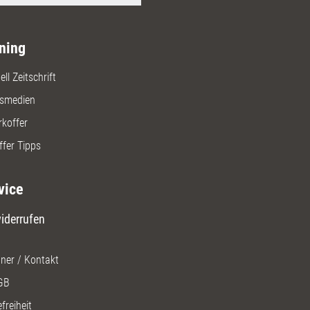
ning
ll Zeitschrift
gsmedien
rkoffer
ffer Tipps
vice
iderrufen
ner / Kontakt
GB
freiheit