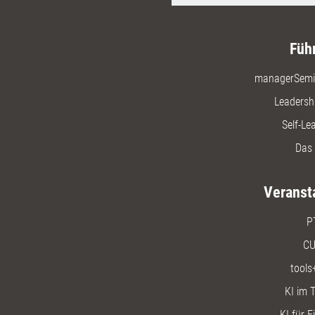
Füh
managerSemi
Leadersh
Self-Le
Das 
Veranst
P
CU
tools
KI im T
KI für E