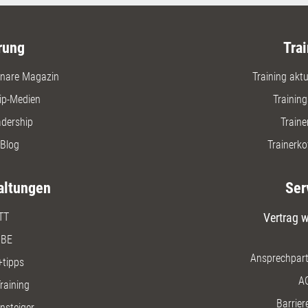
rung
Trai
nare Magazin
Training aktue
ip-Medien
Trainin
adership
Traine
Blog
Trainerko
altungen
Ser
TT
Vertrag w
BE
Ansprechpart
+tipps
A
raining
Barriere
insteiger