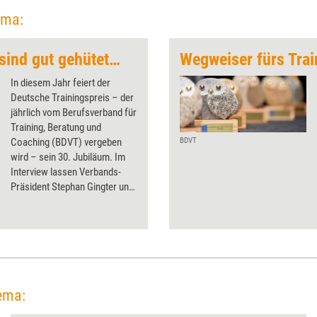
ema:
„Trainingskonzepte sind gut gehütete Geheimnisse“
Wegweiser fürs Trai
In diesem Jahr feiert der
Deutsche Trainingspreis – der
jährlich vom Berufsverband für
Training, Beratung und
Coaching (BDVT) vergeben
BDVT
wird – sein 30. Jubiläum. Im
Interview lassen Verbands-
Präsident Stephan Gingter und
-Vizepräsident Tom Blank drei
Jahrzehnte ausgezeichneter
Qualifizierungskonzepte Revue
passieren.
ema: