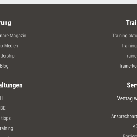
rung
Trai
nare Magazin
Training aktue
ip-Medien
Trainin
adership
Traine
Blog
Trainerko
altungen
Ser
TT
Vertrag w
BE
Ansprechpart
+tipps
A
raining
Barriere