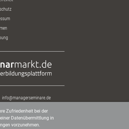
schutz
essum
men
bung
info@managerseminare.de
re Zufriedenheit bei der
einer Datenübermittlung in
tlungen vorzunehmen.