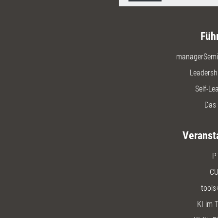
Füh
managerSemi
Leadersh
Self-Le
Das 
Veranst
P
CU
tools
KI im T