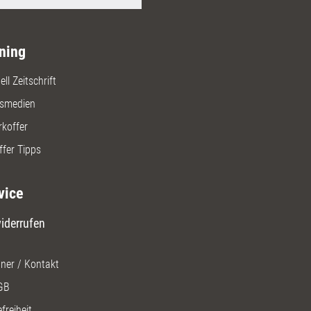
ning
ll Zeitschrift
gsmedien
rkoffer
ffer Tipps
vice
iderrufen
ner / Kontakt
GB
freiheit