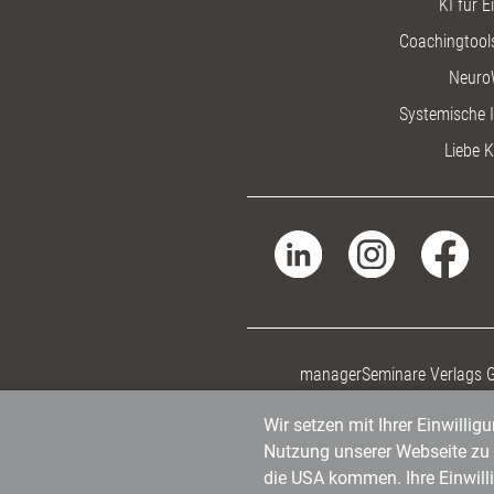
KI für E
Coachingtools
Neuro
Systemische I
Liebe K
managerSeminare Verlags
Wir setzen mit Ihrer Einwilli
Nutzung unserer Webseite zu v
die USA kommen. Ihre Einwill