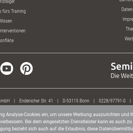
insteiger
Daten
 fürs Training
Impr
Wissen
The
nterventionen
Wer
onflikte
 GmbH
|
Endenicher Str. 41
|
D-53115 Bonn
|
0228/97791-0
|
gung Analyse-Cookies ein, um unsere Werbung auszurichten und Ih
erbessern. Bei dem eingesetzten Dienstleister kann es auch zu 
igung bezieht sich auch auf die Erlaubnis, diese Datenübermit