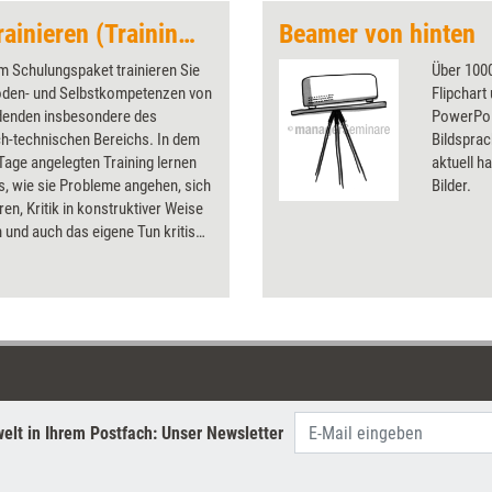
Azubis erfolgreich trainieren (Trainingskonzept)
Beamer von hinten
m Schulungspaket trainieren Sie
Über 1000
oden- und Selbstkompetenzen von
Flipchart
denden insbesondere des
PowerPoin
ch-technischen Bereichs. In dem
Bildsprac
Tage angelegten Training lernen
aktuell ha
s, wie sie Probleme angehen, sich
Bilder.
ren, Kritik in konstruktiver Weise
 und auch das eigene Tun kritisch
n.
elt in Ihrem Postfach: Unser Newsletter