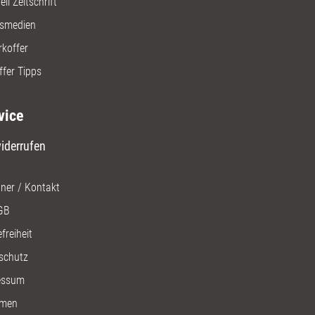
ll Zeitschrift
gsmedien
rkoffer
ffer Tipps
vice
iderrufen
ner / Kontakt
GB
freiheit
schutz
essum
men