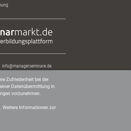
bung
info@managerseminare.de
re Zufriedenheit bei der
einer Datenübermittlung in
tlungen vorzunehmen.
n. Weitere Informationen zur