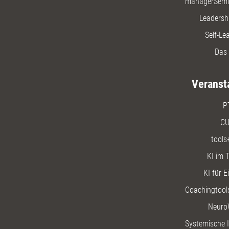
managerSemi
Leadersh
Self-Le
Das 
Veranst
P
CU
tools
KI im T
KI für E
Coachingtools
Neuro
Systemische I