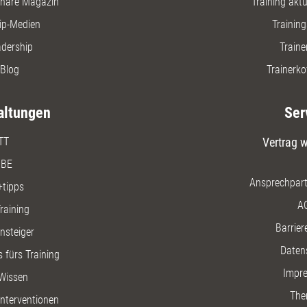
nare Magazin
Training aktue
ip-Medien
Trainin
adership
Traine
Blog
Trainerko
altungen
Ser
TT
Vertrag w
BE
Ansprechpart
+tipps
A
raining
Barriere
insteiger
Daten
 fürs Training
Impr
Wissen
The
nterventionen