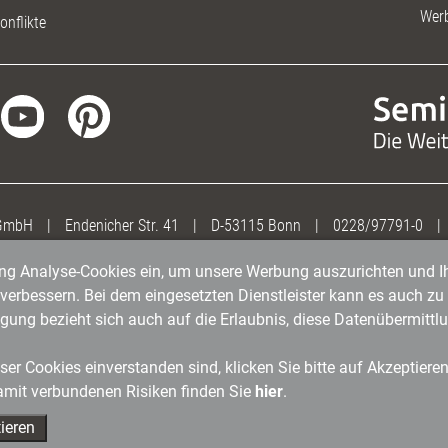
Wer
onflikte
 GmbH
|
Endenicher Str. 41
|
D-53115 Bonn
|
0228/97791-0
|
gung Analyse-Cookies ein, um unsere Werbung auszurichten und Ih
erbessern. Bei dem eingesetzten Dienstleister kann es auch zu 
igung bezieht sich auch auf die Erlaubnis, diese Datenübermit
er Cookies einverstanden sind, klicken Sie bitte auf Akzeptiere
amit verbundenen Risiken finden Sie
hier
.
ieren