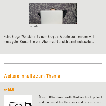
stock4B
Keine Frage: Wer sich mit einem Blog als Experte positionieren will,
muss guten Content liefern. Aber macht er sich damit nicht selbst
überflüssig? Nein, sagt Online-Business-Profi Katharina Lewald. Acht
Gründe, warum ein Blog niemals das kostenpflichtige Angebot von
Trainern oder Coachs ersetzen wird.
Weitere Inhalte zum Thema:
E-Mail
Über 1000 wirkungsvolle Grafiken für Flipchart
und Pinnwand, für Handouts und PowerPoint-