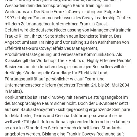
Wiesbaden dem deutschsprachigen Raum Trainings und
Workshops an. Der Name FranklinCovey ist übrigens Folge des
1997 erfolgten Zusammenschlusses des Covey Leadership Centers
mit dem Zeitmanagementunternehmen Franklin Quest.
Geführt wird die deutsche Niederlassung von Managementtrainerin
Frauke R. Ion. Ihr zur Seite stehen neun lizenzierte Trainer. Das
Angebot umfasst Training und Consulting zu den Kernthemen von
Effektivitäts-Guru Covey: effektives Management,
Produktivitätssteigerung und verbesserte Kommunikation. Als
Klassiker gilt der Workshop 'The 7 Habits of Highly Effective People'.
Basierend auf den Inhalten des gleichnamigen Bestsellers will der
dreitägige Workshop die Grundlage für Effektivität und
Führungsqualität auf persönlicher wie auf Team- und
Unternehmensebene liefern (nächster Termin: 24. bis 26. Mai 2004
in Mainz).
Konkurrenzlos ist FranklinCovey mit seinem Leistungsangebot im
deutschsprachigen Raum sicher nicht. Doch der US-Anbieter setzt
auf sein Baukastensystem - sich gegenseitig ergänzende Seminare
für Mitarbeiter, Teams und Geschäftsführung - sowie auf seine
weltweite Tätigkeit. International agierenden Unternehmen können
so an allen Standorten Seminare nach einheitlichen Standards
angeboten werden. Bislang ging FranklinCoveys Rechnung auf: