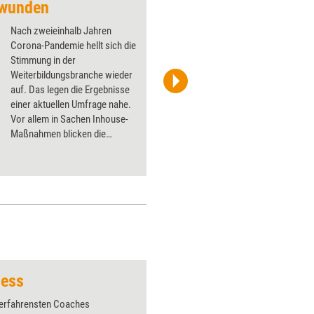
rwunden
Vom Boom zum Cras
Nach zweieinhalb Jahren
Corona-Pandemie hellt sich die
Stimmung in der
Weiterbildungsbranche wieder
auf. Das legen die Ergebnisse
tommy / iStock
einer aktuellen Umfrage nahe.
Vor allem in Sachen Inhouse-
Maßnahmen blicken die
Anbieter positiv in die Zukunft.
ness
Pfeil 2
 erfahrensten Coaches
Über 1000