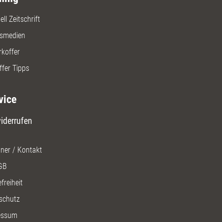
ll Zeitschrift
gsmedien
rkoffer
ffer Tipps
vice
iderrufen
ner / Kontakt
GB
freiheit
schutz
essum