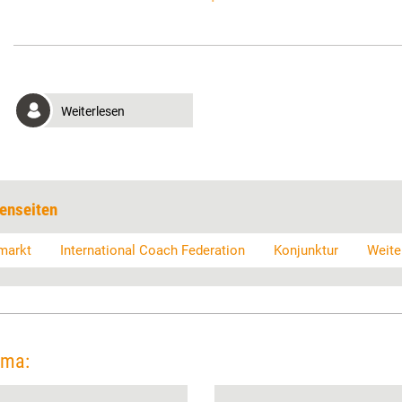
Weiterlesen
enseiten
markt
International Coach Federation
Konjunktur
Weite
ema: