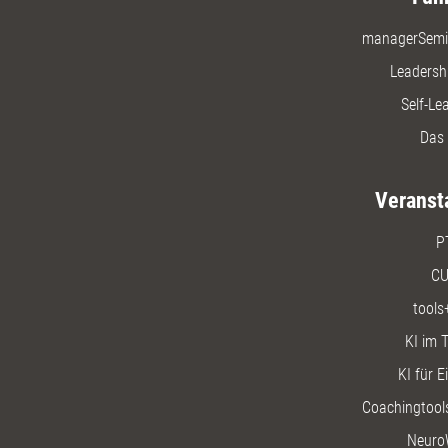
managerSemi
Leadersh
Self-Le
Das 
Veranst
P
CU
tools
KI im T
KI für E
Coachingtools
Neuro