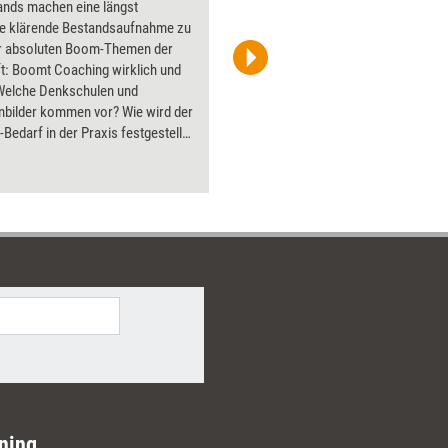
ands machen eine längst
Flipchart
ige klärende Bestandsaufnahme zu
PowerPoin
r absoluten Boom-Themen der
Bildsprac
t: Boomt Coaching wirklich und
aktuell ha
elche Denkschulen und
Bilder.
bilder kommen vor? Wie wird der
Bedarf in der Praxis festgestellt?
die wesentlichen Anlässe für
-Coaching? Wie organisieren
men heute das Coaching? Welche
ng zeichnet sich für die
n 5 Jahre ab? Grundlagenwerk
Coach von morgen.
ning