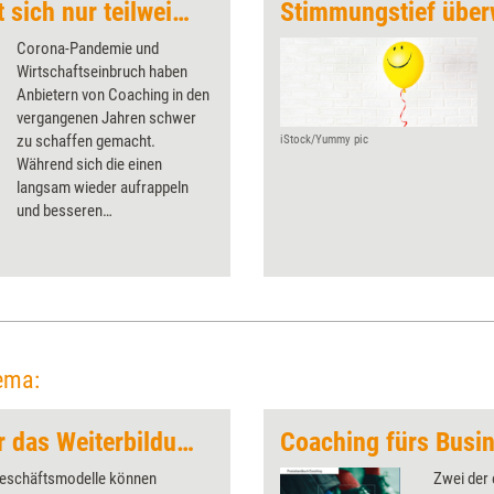
Coachingmarkt zeigt sich nur teilweise erholt
Stimmungstief übe
Corona-Pandemie und
Wirtschaftseinbruch haben
Anbietern von Coaching in den
vergangenen Jahren schwer
zu schaffen gemacht.
iStock/Yummy pic
Während sich die einen
langsam wieder aufrappeln
und besseren
Geschäftsaussichten
entgegenblicken, befinden sich
die anderen noch immer in
einer heiklen Lage – dieses
Bild zeichnet zumindest die
„Coaching-Marktanalyse
2022“.
ema:
Erfolgsstrategien für das Weiterbildungsbusiness
Coaching fürs Busi
eschäftsmodelle können
Zwei der