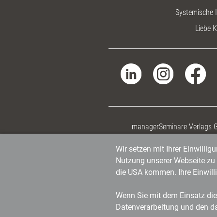
Systemische I
Liebe K
managerSeminare Verlags
Wir setzen mit Ihrer Einwilli
Nutzung unserer Webseite zu v
die USA kommen. Ihre Einwill
Wenn Sie mit dem Einsatz dies
Datenverarbeitung und den d