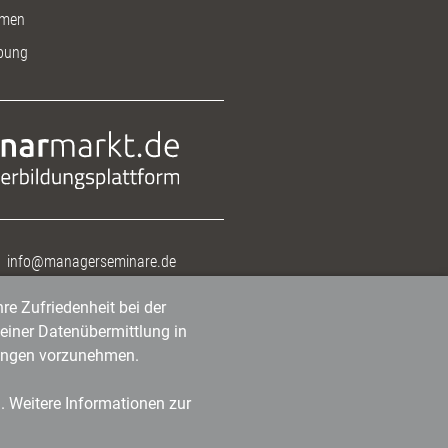
men
bung
info@managerseminare.de
re Zufriedenheit bei der
einer Datenübermittlung in
tlungen vorzunehmen.
n. Weitere Informationen zur