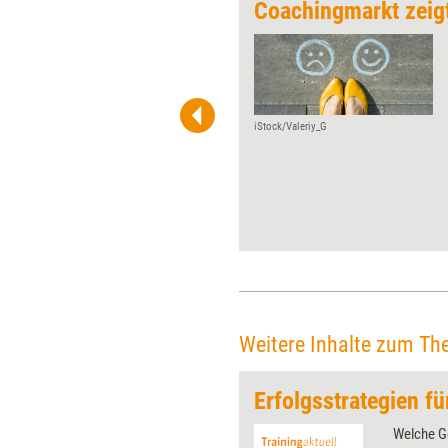
Mentales Wohlbefinden als zentrales Coaching-Thema
In unsicheren und
dynamischen Zeiten gewinnt
das mentale Wohlbefinden
zunehmend an Bedeutung –
auch im Coaching. Die
iStock/Valeriy_G
Ergebnisse des aktuellen „ICF
Coaching Snapshot“ zeigen,
dass es für viele Coachs
mittlerweile zu einem zentralen
Thema in ihrer Praxis
geworden ist. Viele Coachs
fühlen sich in diesem Bereich
gut aufgestellt, sehen sich aber
auch mit Herausforderungen
konfrontiert.
Weitere Inhalte zum Th
 wirkungsvolle Grafiken für
Welche G