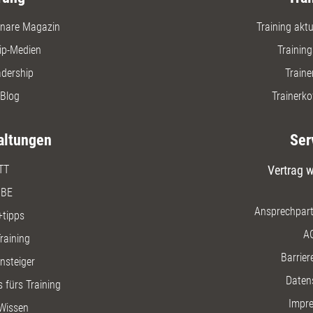
nare Magazin
Training aktue
ip-Medien
Trainin
adership
Traine
Blog
Trainerko
altungen
Ser
TT
Vertrag w
BE
Ansprechpart
+tipps
A
raining
Barriere
insteiger
Daten
 fürs Training
Impr
Wissen