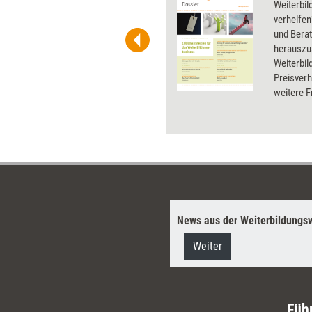
 und Pinnwand, für Handouts und
Weiterbi
t-Charts erleichtern Ihre
verhelfen
he. Als Mitglied von Training
und Bera
ben Sie Flatrate-Zugriff auf alle
herauszu
Weiterbil
Preisver
weitere F
und das M
Weiterbil
dieses Do
News aus der Weiterbildungsw
Weiter
Füh