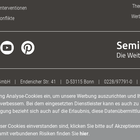
The
nterventionen
Wer
onflikte
 GmbH
|
Endenicher Str. 41
|
D-53115 Bonn
|
0228/97791-0
|
gung Analyse-Cookies ein, um unsere Werbung auszurichten und Ih
erbessern. Bei dem eingesetzten Dienstleister kann es auch zu 
igung bezieht sich auch auf die Erlaubnis, diese Datenübermit
er Cookies einverstanden sind, klicken Sie bitte auf Akzeptiere
amit verbundenen Risiken finden Sie
hier
.