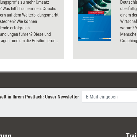
ldungsprofis zu mehr Umsatz
Deutschl
? Was hilft Trainerinnen, Coachs
überfäll
tern auf dem Weiterbildungsmarkt
einem de
stechen? Wie können
Wirtschaf
dende erfolgreich
warum? W
handlungen führen? Diese und
Menschen
ragen rund um die Positionierung
Coaching-
arketing in der
Was sind 
dungsbranche klären die Artikel
Business
ssier.
Unterneh
Entwicklu
kommende
für den 
elt in Ihrem Postfach: Unser Newsletter
rung
Trai