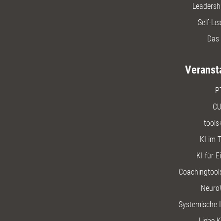
Leadersh
Self-Le
Das 
Veranst
P
CU
tools
KI im T
KI für E
Coachingtools
Neuro
Systemische I
Liebe K