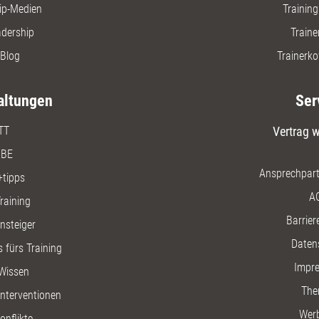
ip-Medien
Trainin
adership
Traine
Blog
Trainerko
altungen
Ser
TT
Vertrag w
BE
Ansprechpart
+tipps
A
raining
Barriere
insteiger
Daten
 fürs Training
Impr
Wissen
The
nterventionen
Wer
onflikte