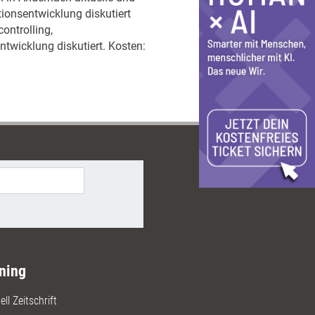
onsentwicklung diskutiert
ontrolling,
twicklung diskutiert. Kosten:
ning
ll Zeitschrift