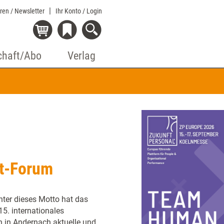
eren / Newsletter
Ihr Konto
/ Login
chaft/Abo
Verlag
nt-Forum
unter dieses Motto hat das
5. internationales
n in Andernach aktuelle und