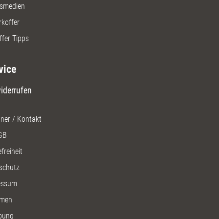
gsmedien
rkoffer
ffer Tipps
vice
iderrufen
ner / Kontakt
GB
freiheit
schutz
essum
men
bung