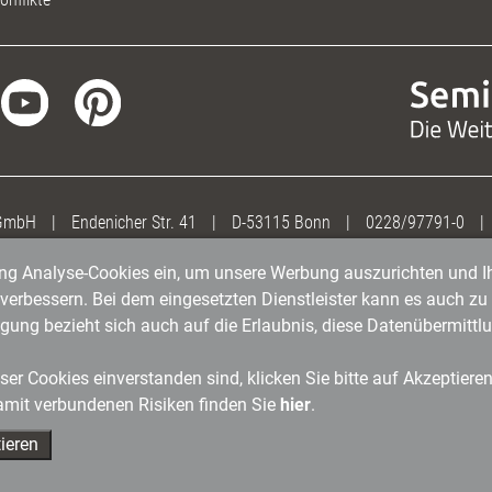
 GmbH
|
Endenicher Str. 41
|
D-53115 Bonn
|
0228/97791-0
|
gung Analyse-Cookies ein, um unsere Werbung auszurichten und Ih
erbessern. Bei dem eingesetzten Dienstleister kann es auch zu 
igung bezieht sich auch auf die Erlaubnis, diese Datenübermit
er Cookies einverstanden sind, klicken Sie bitte auf Akzeptiere
amit verbundenen Risiken finden Sie
hier
.
ieren