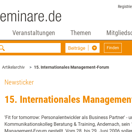
Registri
Veranstaltungen
Themen
Mitglieds
Beiträge
Finden
Artikelarchiv
15. Internationales Management-Forum
Newsticker
15. Internationales Manageme
'Fit for tomorrow: Personalentwickler als Business Partner' - 
Kommunikationskolleg Beratung & Training, Andernach, sein 1
Management-Forum gestellt. Vom 28. bis 29. Juni 2006 solle