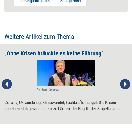
Führungsaufgaben
Management
Weitere Artikel zum Thema:
„Ohne Krisen bräuchte es keine Führung“
Reinhard Sprenger
Corona, Ukrainekrieg, Klimawandel, Fachkräftemangel: Die Krisen
scheinen sich gerade nur so zu häufen; der Begriff der Stapelkrise hat
Konjunktur – genauso wie das Lamento darüber. Was wir dabei oft
vergessen, ist, dass „Krise“ der Normalzustand ist, „Nicht-Krise“ die
Ausnahme, sagt Reinhard Sprenger. Wäre es anders, wäre die