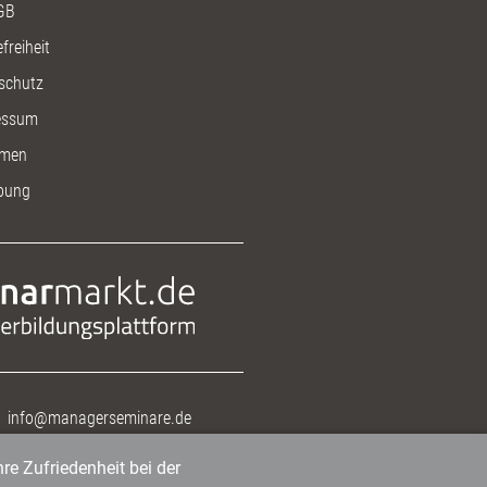
GB
freiheit
schutz
essum
men
bung
info@managerseminare.de
re Zufriedenheit bei der