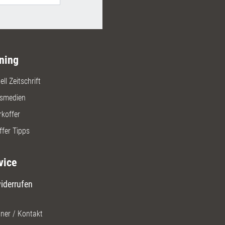
ning
ll Zeitschrift
gsmedien
rkoffer
ffer Tipps
vice
iderrufen
ner / Kontakt