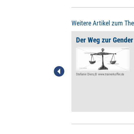
Weitere Artikel zum Th
dern
Der Weg zur Gender 
Der Gender Pay Gap ist nur ein
Symptom eines weit größeren
Problems: Frauen haben in
puncto Karriere gegenüber
Männern nach wie vor häufig
Stefanie Diers,© www.trainerkoffer.de
das Nachsehen. Ansatzpunkte
für Unternehmen,
Führungskräfte und
Mitarbeiterinnen, um dem
entgegenzuwirken.