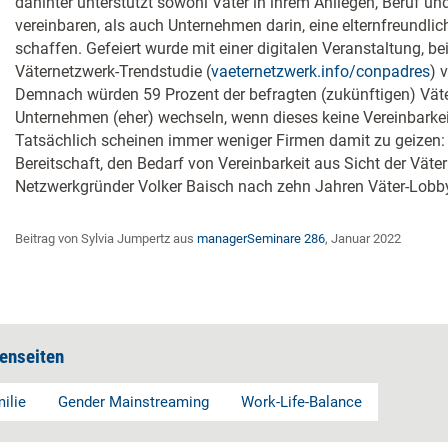
dahinter unterstützt sowohl Väter in ihrem Anliegen, Beruf un
vereinbaren, als auch Unternehmen darin, eine elternfreundlic
schaffen. Gefeiert wurde mit einer digitalen Veranstaltung, be
Väternetzwerk-Trendstudie (
vaeternetzwerk.info/conpadres
) 
Demnach würden 59 Prozent der befragten (zukünftigen) Väte
Unternehmen (eher) wechseln, wenn dieses keine Vereinbark
Tatsächlich scheinen immer weniger Firmen damit zu geizen
Bereitschaft, den Bedarf von Vereinbarkeit aus Sicht der Väter
Netzwerkgründer Volker Baisch nach zehn Jahren Väter-Lobby
Beitrag von Sylvia Jumpertz aus
managerSeminare 286
, Januar 2022
enseiten
ilie
Gender Mainstreaming
Work-Life-Balance