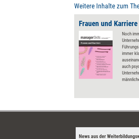
Weitere Inhalte zum Th
Frauen und Karriere
Noch imme
Unterneh
Führungs
immer kla
auseinand
auch psy
Unterneh
männlich
Mitarbei
so für m
Gerechtig
können.
News aus der Weiterbildungsw