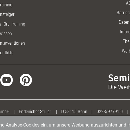
A
raining
Barriere
insteiger
Daten
 fürs Training
Impr
Wissen
The
nterventionen
Wer
onflikte
 GmbH
|
Endenicher Str. 41
|
D-53115 Bonn
|
0228/97791-0
|
gung Analyse-Cookies ein, um unsere Werbung auszurichten und Ih