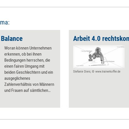
ema:
­Balance
Arbeit 4.0 rechtsko
Woran können Unternehmen
erkennen, ob bei ihnen
Bedingungen herrschen, die
einen fairen Umgang mit
beiden Geschlechtern und ein
Stefanie Diers; © www.trainerkoffer.de
ausgeglichenes
Zahlenverhältnis von Männern
und Frauen auf sämtlichen
Ebenen begünstigen? Worauf
müssen sie achtgeben, wenn
sie Gender Balance erreichen
wollen? Ein Zehn-Punkte-Plan.