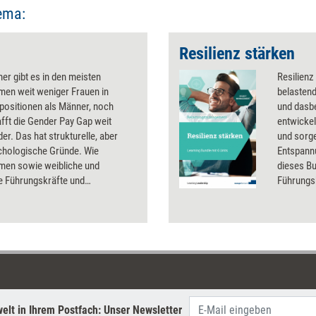
ema:
Resilienz stärken
r gibt es in den meisten
Resilienz
men weit weniger Frauen in
belastend
positionen als Männer, noch
und dasbe
fft die Gender Pay Gap weit
entwickel
er. Das hat strukturelle, aber
und sorg
chologische Gründe. Wie
Entspann
men sowie weibliche und
dieses Bu
e Führungskräfte und
Führungsk
tende diesen entgegenwirken und
diesen K
ehr Gender Balance und Gender-
keit in der Organisation sorgen
elt in Ihrem Postfach: Unser Newsletter