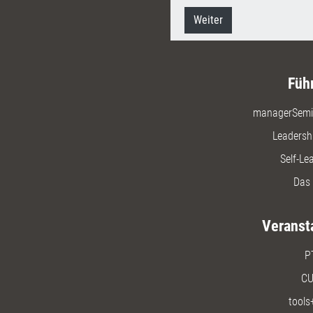
Weiter
Füh
managerSemi
Leadersh
Self-Le
Das 
Veranst
P
CU
tools