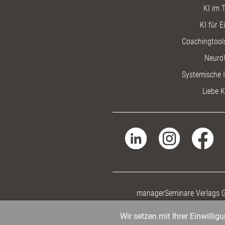
KI im T
KI für E
Coachingtools
Neuro
Systemische I
Liebe K
managerSeminare Verlags
Wir setzen mit Ihrer Einwilli