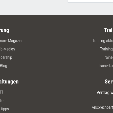
rung
Trai
nare Magazin
Training aktue
ip-Medien
Trainin
adership
Traine
Blog
Trainerko
altungen
Ser
TT
Vertrag w
BE
Ansprechpart
+tipps