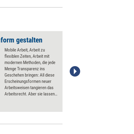
nform gestalten
Mobile Arbeit, Arbeit zu
flexiblen Zeiten, Arbeit mit
modernen Methoden, die jede
Menge Transparenz ins
Geschehen bringen: All diese
Sarah Barber
Erscheinungsformen neuer
Arbeitsweisen tangieren das
Arbeitsrecht. Aber sie lassen
sich – unter Beachtung einiger
Regen – ausreichend
rechtskonform gestalten. Die
wichtigsten Punkte im
Überblick.