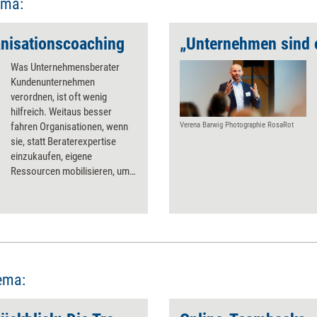
ema:
anisationscoaching
Was Unternehmensberater
Kundenunternehmen
verordnen, ist oft wenig
hilfreich. Weitaus besser
fahren Organisationen, wenn
Verena Barwig Photographie RosaRot
sie, statt Beraterexpertise
einzukaufen, eigene
Ressourcen mobilisieren, um
ihre Probleme zu lösen. Dabei
kann ein
Organisationscoaching helfen.
Ein Überblick über die
Leitprinzipien hinter dem
Empowerment.
ema: