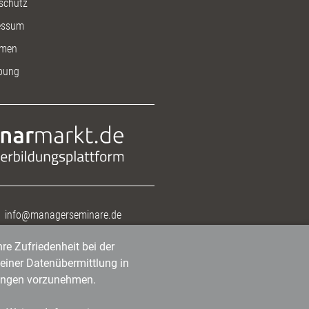
schutz
essum
men
bung
info@managerseminare.de
re Zufriedenheit bei der
einer Datenübermittlung in
tlungen vorzunehmen.