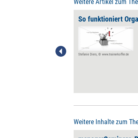
Weitere Artikel zum Th
So funktioniert Org
'Warum Beratung teuer am
Markt einkaufen, wenn man die
Leistung günstig selbst
produzieren kann?' Diese
Denkweise hat der noch
Stefanie Diers, © www.trainerkoffer.de
jungen Dienstleistung Inhouse
Consulting Flügel verliehen.
Zur echten Konkurrenz für
McKinsey, Booz und BCG
haben sich die internen
Einheiten bisher aber noch
nicht gemausert. Denn so viel
bei einigen Beratungsaufträgen
für die interne Variante spricht,
so oft stoßen die Hausberater
Weitere Inhalte zum Th
bei anderen Projekten an ihre
Grenzen.