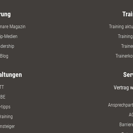
rung
Trai
nare Magazin
Training aktue
ip-Medien
Trainin
adership
Traine
Blog
Trainerko
altungen
Ser
TT
Vertrag w
BE
Ansprechpart
+tipps
A
raining
Barriere
insteiger