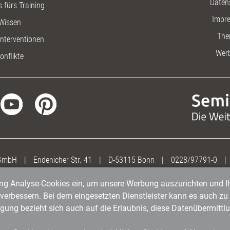
Daten
 fürs Training
Impr
Wissen
The
nterventionen
Wer
onflikte
 GmbH
|
Endenicher Str. 41
|
D-53115 Bonn
|
0228/97791-0
|
gung Analyse-Cookies ein, um unsere Werbung auszurichten und Ih
erbessern. Bei dem eingesetzten Dienstleister kann es auch zu 
igung bezieht sich auch auf die Erlaubnis, diese Datenübermit