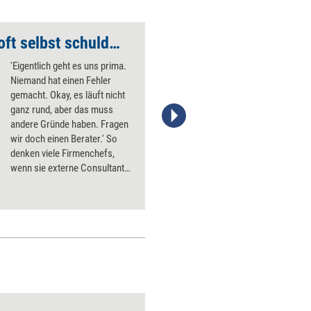
„Unternehmen sind oft selbst schuld, wenn Beratung scheitert“
„Berater-Schelte is
'Eigentlich geht es uns prima.
Niemand hat einen Fehler
gemacht. Okay, es läuft nicht
ganz rund, aber das muss
andere Gründe haben. Fragen
wir doch einen Berater.' So
denken viele Firmenchefs,
wenn sie externe Consultants
beauftragen. Doch auf diese
Weise ist jede
Consultingleistung von
vornherein zum Scheitern
verurteilt, sagt
Unternehmensberater Matthias
Krebs. Für eine erfolgreiche
Beratung sind aus seiner Sicht
immer zwei verantwortlich: der