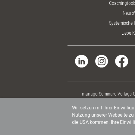
Coachingtools
Neuro
Systemische I
Liebe K
managerSeminare Verlags
Wir setzen mit Ihrer Einwilli
Nutzung unserer Webseite zu v
die USA kommen. Ihre Einwill