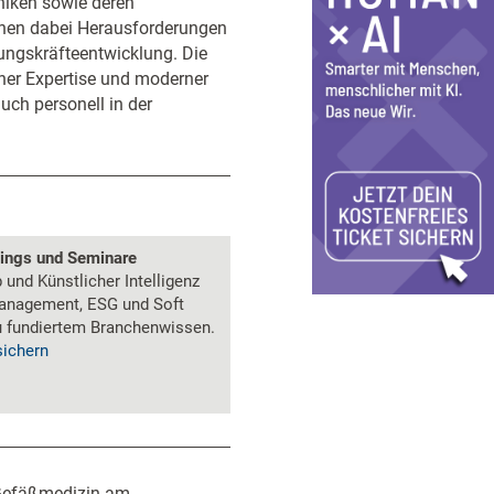
iniken sowie deren
ehen dabei Herausforderungen
ungskräfteentwicklung. Die
her Expertise und moderner
uch personell in der
nings und Seminare
und Künstlicher Intelligenz
anagement, ESG und Soft
zu fundiertem Branchenwissen.
sichern
r Gefäßmedizin am