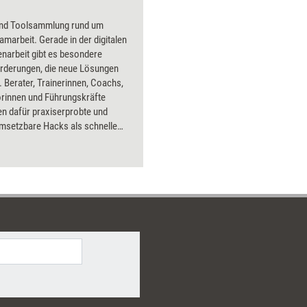
Berater und der Kunde.
und Toolsammlung rund um
amarbeit. Gerade in der digitalen
arbeit gibt es besondere
rderungen, die neue Lösungen
 Berater, Trainerinnen, Coachs,
rinnen und Führungskräfte
 dafür praxiserprobte und
umsetzbare Hacks als schnelle
der Tools mit Schritt-für-Schritt-
en an die Hand. Bearbeitet
ehn teamrelevante Fokusthemen
arding, Zusammenarbeit,
management,
zentwicklung oder Homeoffice.