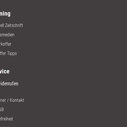
ning
ll Zeitschrift
gsmedien
rkoffer
ffer Tipps
vice
iderrufen
ner / Kontakt
GB
freiheit