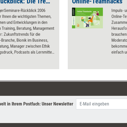
managerSeminare-Rückblick: Die Trend-Texte aus 2006
Online-Teamhacks
erSeminare-Rückblick 2006
Impuls- 
ir Ihnen die wichtigsten Themen,
Online-Te
nen und Entwicklungen in den
Zusammen
n Training, Beratung, Management
Herausfo
r: Zukunftstrends für die
brauchen.
-Branche, Bionik im Business,
Moderato
atung, Manager zwischen Ethik
bekommen
gsdruck, Podcasts als Lernmittel,
einfach 
Pools, kollektive
Impulse o
mmung, Selbstcoaching,
Anleitung
smarkt China, das Allgemeine
werden z
andlungsgesetz, Spiritualität im
wie Onbo
 Chief Learning Officer,
Wissens
urelles Coaching,
Kompeten
eorientierte
entwicklung und
elt in Ihrem Postfach: Unser Newsletter
ensberater in der Kritik.