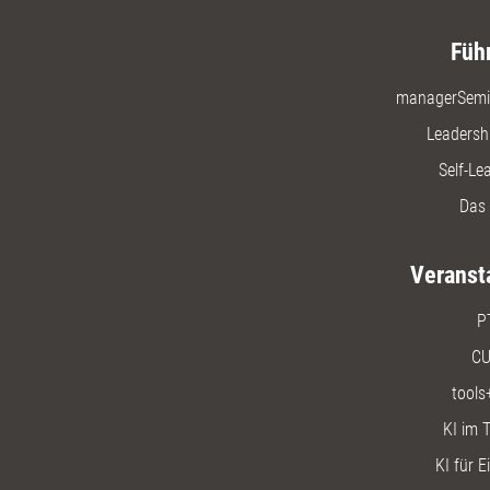
Füh
managerSemi
Leadersh
Self-Le
Das 
Veranst
P
CU
tools
KI im T
KI für E