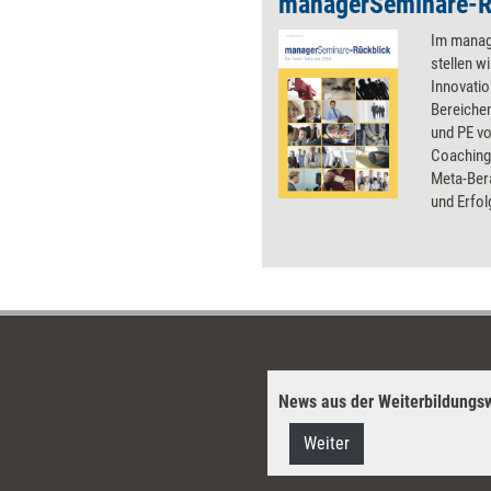
Im manag
stellen w
Innovatio
Bereiche
und PE vo
Coaching
Meta-Ber
und Erfol
Coaching-
Mitbesti
Beratung
Gleichbeh
Business,
interkult
demografi
Personal
News aus der Weiterbildungsw
Unternehm
Weiter