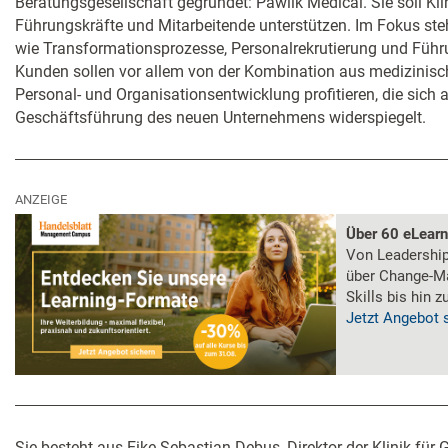
Beratungsgesellschaft gegründet: Pawlik Medical. Sie soll Kl
Führungskräfte und Mitarbeitende unterstützen. Im Fokus st
wie Transformationsprozesse, Personalrekrutierung und Führ
Kunden sollen vor allem von der Kombination aus medizinisc
Personal- und Organisationsentwicklung profitieren, die sich a
Geschäftsführung des neuen Unternehmens widerspiegelt.
ANZEIGE
Über 60 eLear
Von Leadership 
über Change-M
Skills bis hin 
Jetzt Angebot 
Sie besteht aus Eike Sebastian Debus, Direktor der Klinik fü