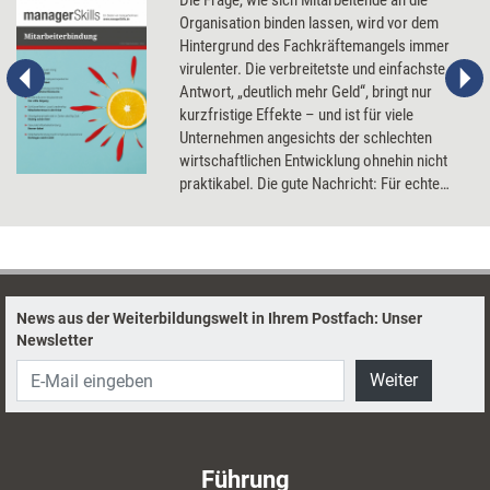
Die Frage, wie sich Mitarbeitende an die
Organisation binden lassen, wird vor dem
Hintergrund des Fachkräftemangels immer
virulenter. Die verbreitetste und einfachste
Antwort, „deutlich mehr Geld“, bringt nur
kurzfristige Effekte – und ist für viele
Unternehmen angesichts der schlechten
wirtschaftlichen Entwicklung ohnehin nicht
praktikabel. Die gute Nachricht: Für echte
Mitarbeitertreue, wirkliche Loyalität sind
andere Faktoren viel entscheidender. Welche
das sind und wie sie sich fördern und
entwickeln lassen.
News aus der Weiterbildungswelt in Ihrem Postfach: Unser
Newsletter
Weiter
Führung