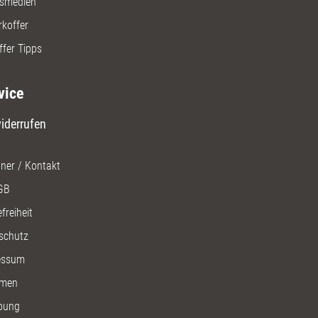
gsmedien
rkoffer
ffer Tipps
vice
iderrufen
ner / Kontakt
GB
freiheit
schutz
essum
men
bung