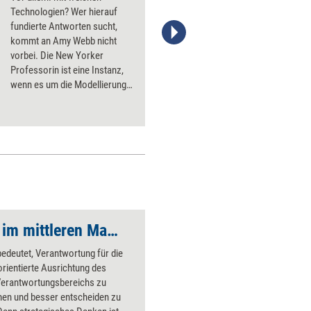
Technologien? Wer hierauf
fundierte Antworten sucht,
kommt an Amy Webb nicht
Stefanie Diers/www.trainerkoffer.de
vorbei. Die New Yorker
Professorin ist eine Instanz,
wenn es um die Modellierung
künftiger Szenarien geht. Ihr
Seven-Step Forecasting Funnel
hilft Unternehmen, ihre
Geschäftsstrategien an der
Zukunft auszurichten – und
selbige mitzugestalten.
Strategisch handeln im mittleren Management
edeutet, Verantwortung für die
rientierte Ausrichtung des
Verantwortungsbereichs zu
en und besser entscheiden zu