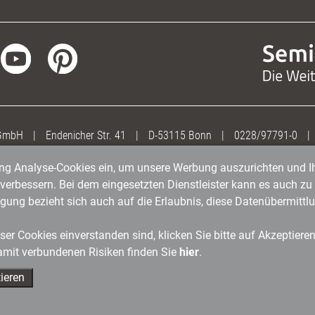
 GmbH
|
Endenicher Str. 41
|
D-53115 Bonn
|
0228/97791-0
|
gung Analyse-Cookies ein, um unsere Werbung auszurichten und Ih
erbessern. Bei dem eingesetzten Dienstleister kann es auch zu 
igung bezieht sich auch auf die Erlaubnis, diese Datenübermit
er Cookies einverstanden sind, klicken Sie bitte auf Akzeptiere
amit verbundenen Risiken finden Sie
hier
.
ieren