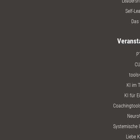
Leadersh
Self-Le
Das 
Veranst
P
CU
tools
KI im T
KI für E
Coachingtools
Neuro
Systemische I
Liebe K