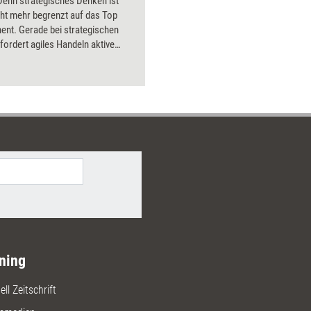
Denn strategisches Denken ist
cht mehr begrenzt auf das Top
nt. Gerade bei strategischen
fordert agiles Handeln aktive
zen im mittleren Management.
tegischen Linien des Managements
Anforderungen der Märkte
zubringen kann nur gelingen,
rungskräfte aller Ebenen das
s des strategischen Denkens, der
dungsfindung und der
enden Argumentation
hen. In diesem Buch werden die
en Tools praxisnah und leicht
ch vermittelt.
ning
ll Zeitschrift