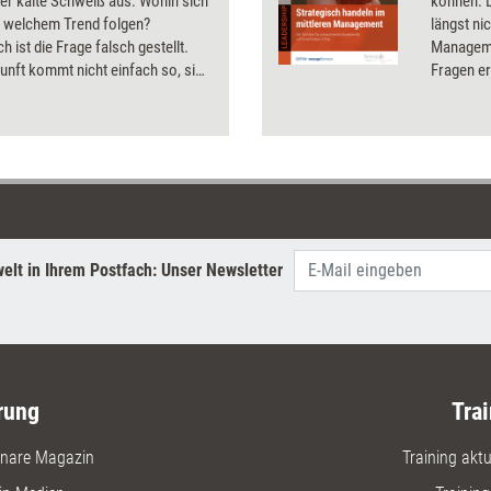
er kalte Schweiß aus: Wohin sich
können. 
 welchem Trend folgen?
längst ni
h ist die Frage falsch gestellt.
Manageme
nft kommt nicht einfach so, sie
Fragen er
acht. Welche Kompetenzen es
Kompeten
ucht, wie sich diese entwickeln
Die stra
nd welche Tools und Methoden bei
mit den 
tsgestaltung wie weiterhelfen
zusammen
wenn Füh
Einmalein
Entschei
überzeug
elt in Ihrem Postfach: Unser Newsletter
beherrsc
wichtigst
verständli
rung
Trai
nare Magazin
Training aktue