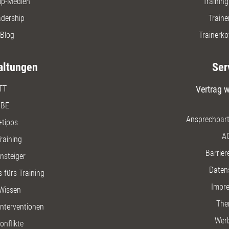
ip-Medien
Trainin
adership
Traine
Blog
Trainerko
altungen
Ser
TT
Vertrag w
BE
Ansprechpart
+tipps
A
raining
Barriere
insteiger
Daten
 fürs Training
Impr
Wissen
The
nterventionen
Wer
onflikte