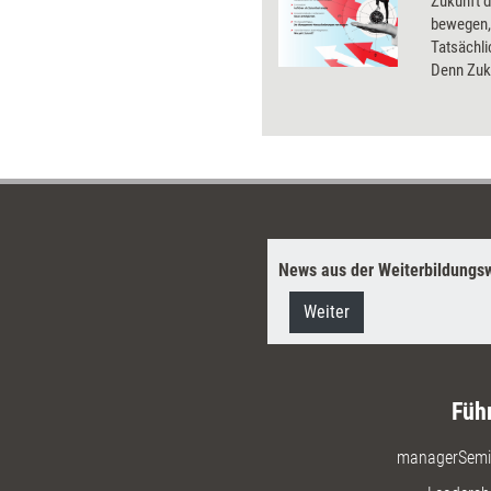
Zukunft d
bewegen,
Tatsächlic
Denn Zuku
wird gem
dafür bra
lassen u
der Zukuf
können.
News aus der Weiterbildungsw
Weiter
Füh
managerSemi