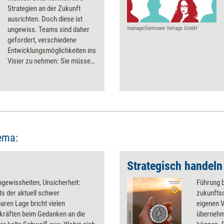
Strategien an der Zukunft
ausrichten. Doch diese ist
ungewiss. Teams sind daher
managerSeminare Verlags GmbH
gefordert, verschiedene
Entwicklungsmöglichkeiten ins
Visier zu nehmen: Sie müssen
fundierte Szenarien zum
künftigen Umfeld des
Unternehmens entwickeln, um
eine Grundlage für die
Strategiebildung zu schaffen.
Hierbei unterstützt der Future
Investigator – eine Foresight-
ema:
Methode per Canvas.
ngewissheiten, Unsicherheit:
Führung b
s der aktuell schwer
zukunftso
baren Lage bricht vielen
eigenen 
kräften beim Gedanken an die
übernehm