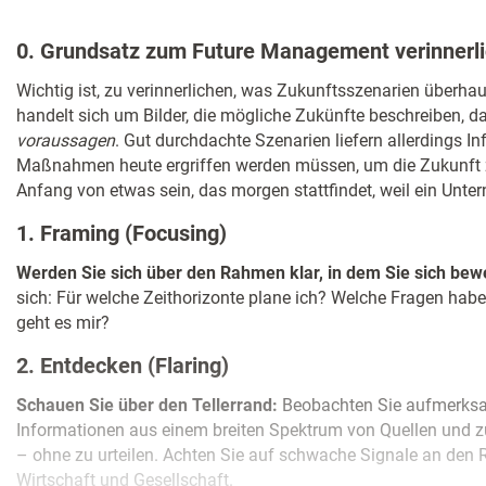
0. Grundsatz zum Future Management verinnerl
Wichtig ist, zu verinnerlichen, was Zukunftsszenarien überhau
handelt sich um Bilder, die mögliche Zukünfte beschreiben, d
voraussagen
. Gut durchdachte Szenarien liefern allerdings I
Maßnahmen heute ergriffen werden müssen, um die Zukunft
Anfang von etwas sein, das morgen stattfindet, weil ein Unter
1. Framing (Focusing)
Werden Sie sich über den Rahmen klar, in dem Sie sich be
sich: Für welche Zeithorizonte plane ich? Welche Fragen hab
geht es mir?
2. Entdecken (Flaring)
Schauen Sie über den Tellerrand:
Beobachten Sie aufmerksa
Informationen aus einem breiten Spektrum von Quellen und z
– ohne zu urteilen. Achten Sie auf schwache Signale an den
Wirtschaft und Gesellschaft.