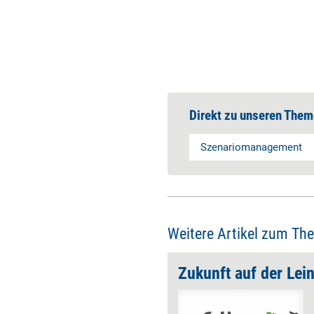
Direkt zu unseren Them
Szenariomanagement
Weitere Artikel zum Th
ch führen
Zukunft auf der Lei
Google, SpaceX, Tesla – diese
Organisationen nehmen das