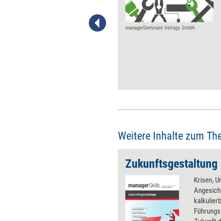
Morgen vorweg, sie sind
'zukunftsforscherisch'
aufgestellt. Unternehmen, die
managerSeminare Verlags GmbH
wie die drei US-Vorreiter
radikal innovativ sein wollen,
brauchen ein
Führungskonzept, ­das sich von
gängigen Modellen
unterscheidet. Seine
Parameter.
Weitere Inhalte zum Th
Zukunftsgestaltung
Krisen, U
Angesicht
kalkulier
Führungs