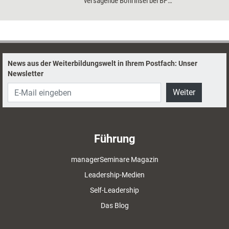
versagende Bohrinsel bei BP
verlorengegangenes Vertrauen
wiederzugewinnen? - Unser Dossier zum
Thema geht diesen Fragen nach und lässt
Vertrauensforscher Martin Schweer zu Wort
kommen.
News aus der Weiterbildungswelt in Ihrem Postfach: Unser
Newsletter
Weiter
Führung
managerSeminare Magazin
Leadership-Medien
Self-Leadership
Das Blog