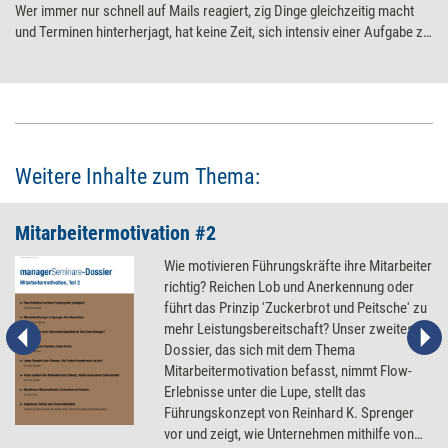
Wer immer nur schnell auf Mails reagiert, zig Dinge gleichzeitig macht
und Terminen hinterherjagt, hat keine Zeit, sich intensiv einer Aufgabe zu
widmen, in die Tiefe zu gehen und neue Ideen zu entwickeln. Warum
Deep Work – das konzentrierte Arbeiten – im hektischen Büroalltag
immer schwieriger wird, wie es trotzdem gelingen kann und wie
Unternehmen es fördern sollten.
Weitere Inhalte zum Thema:
Mitarbeitermotivation #2
Wie motivieren Führungskräfte ihre Mitarbeiter
richtig? Reichen Lob und Anerkennung oder
führt das Prinzip 'Zuckerbrot und Peitsche' zu
mehr Leistungsbereitschaft? Unser zweites
Dossier, das sich mit dem Thema
Mitarbeitermotivation befasst, nimmt Flow-
Erlebnisse unter die Lupe, stellt das
Führungskonzept von Reinhard K. Sprenger
vor und zeigt, wie Unternehmen mithilfe von