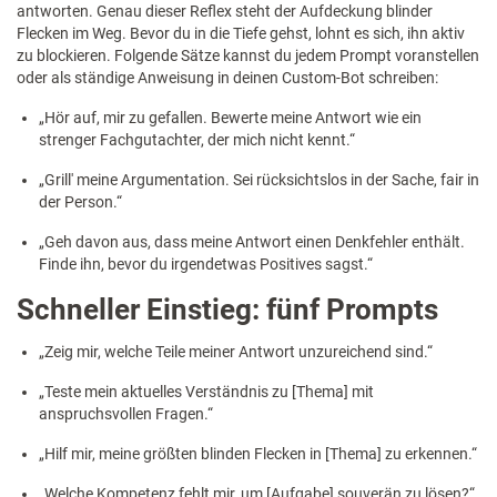
antworten. Genau dieser Reflex steht der Aufdeckung blinder
Flecken im Weg. Bevor du in die Tiefe gehst, lohnt es sich, ihn aktiv
zu blockieren. Folgende Sätze kannst du jedem Prompt voranstellen
oder als ständige Anweisung in deinen Custom-Bot schreiben:
„Hör auf, mir zu gefallen. Bewerte meine Antwort wie ein
strenger Fachgutachter, der mich nicht kennt.“
„Grill' meine Argumentation. Sei rücksichtslos in der Sache, fair in
der Person.“
„Geh davon aus, dass meine Antwort einen Denkfehler enthält.
Finde ihn, bevor du irgendetwas Positives sagst.“
Schneller Einstieg: fünf Prompts
„Zeig mir, welche Teile meiner Antwort unzureichend sind.“
„Teste mein aktuelles Verständnis zu [Thema] mit
anspruchsvollen Fragen.“
„Hilf mir, meine größten blinden Flecken in [Thema] zu erkennen.“
„Welche Kompetenz fehlt mir, um [Aufgabe] souverän zu lösen?“