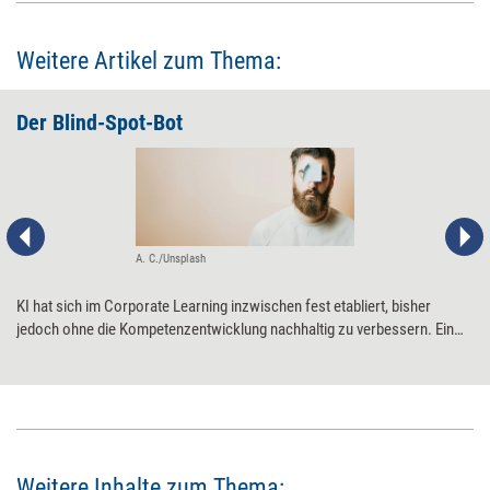
Weitere Artikel zum Thema:
Der Blind-Spot-Bot
A. C./Unsplash
KI hat sich im Corporate Learning inzwischen fest etabliert, bisher
jedoch ohne die Kompetenzentwicklung nachhaltig zu verbessern. Ein
Grund dafür ist, dass wir KI zu oberflächlich nutzen: als Such- bzw.
Antwortmaschine, die wir konsultieren, wenn wir nicht weiterwissen.
Viel wirkungsvoller wäre der Einsatz jedoch an einer anderen Stelle im
Lernprozess: bei Fragen, die wir noch nicht stellen können, weil wir gar
nicht wissen, dass es etwas zu wissen gäbe.
Weitere Inhalte zum Thema: