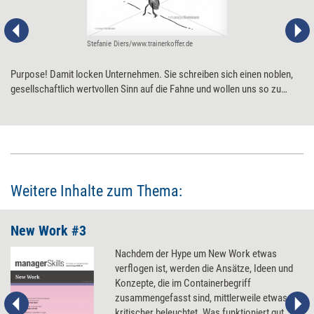
Stefanie Diers/www.trainerkoffer.de
Purpose! Damit locken Unternehmen. Sie schreiben sich einen noblen,
gesellschaftlich wertvollen Sinn auf die Fahne und wollen uns so zu
motivierten, glücklichen Arbeitnehmenden machen. Und wir? Fallen nur
zu gern auf dieses Versprechen herein – und wundern uns dann, dass
uns trotz Nobel Purpose der Arbeitsalltag doch „irgendwie sinnlos“
erscheint. Fünf Anregungen, die helfen, tatsächlich Sinn ins eigene
(Arbeits-)Leben zu bringen.
Weitere Inhalte zum Thema:
New Work #3
Nachdem der Hype um New Work etwas
verflogen ist, werden die Ansätze, Ideen und
Konzepte, die im Containerbegriff
zusammengefasst sind, mittlerweile etwas
kritischer beleuchtet. Was funktioniert gut,