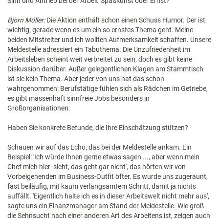
Sinn und Antrieb bei der Arbeit' Spaßkunst oder Ernst?
Björn Müller:
Die Aktion enthält schon einen Schuss Humor. Der ist
wichtig, gerade wenn es um ein so ernstes Thema geht. Meine
beiden Mitstreiter und ich wollten Aufmerksamkeit schaffen. Unsere
Meldestelle adressiert ein Tabuthema. Die Unzufriedenheit im
Arbeitsleben scheint weit verbreitet zu sein, doch es gibt keine
Diskussion darüber. Außer gelegentlichen Klagen am Stammtisch
ist sie kein Thema. Aber jeder von uns hat das schon
wahrgenommen: Berufstätige fühlen sich als Rädchen im Getriebe,
es gibt massenhaft sinnfreie Jobs besonders in
Großorganisationen.
Haben Sie konkrete Befunde, die Ihre Einschätzung stützen?
Schauen wir auf das Echo, das bei der Meldestelle ankam. Ein
Beispiel: 'Ich würde Ihnen gerne etwas sagen ..., aber wenn mein
Chef mich hier sieht, das geht gar nicht', das hörten wir von
Vorbeigehenden im Business-Outfit öfter. Es wurde uns zugeraunt,
fast beiläufig, mit kaum verlangsamtem Schritt, damit ja nichts
auffällt. 'Eigentlich halte ich es in dieser Arbeitswelt nicht mehr aus',
sagte uns ein Finanzmanager am Stand der Meldestelle. Wie groß
die Sehnsucht nach einer anderen Art des Arbeitens ist, zeigen auch