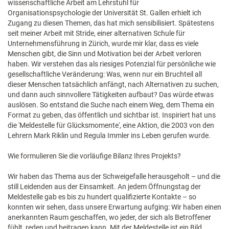
wissenschaftliche Arbeit am Lehrstuhl für
Organisationspsychologie der Universität St. Gallen erhielt ich
Zugang zu diesen Themen, das hat mich sensibilisiert. Spätestens
seit meiner Arbeit mit Stride, einer alternativen Schule für
Unternehmensführung in Zürich, wurde mir klar, dass es viele
Menschen gibt, die Sinn und Motivation bei der Arbeit verloren
haben. Wir verstehen das als riesiges Potenzial für persönliche wie
gesellschaftliche Veränderung: Was, wenn nur ein Bruchteil all
dieser Menschen tatsächlich anfängt, nach Alternativen zu suchen,
und dann auch sinnvollere Tätigkeiten aufbaut? Das würde etwas
auslösen. So entstand die Suche nach einem Weg, dem Thema ein
Format zu geben, das öffentlich und sichtbar ist. Inspiriert hat uns
die 'Meldestelle für Glücksmomente', eine Aktion, die 2003 von den
Lehrern Mark Riklin und Regula Immler ins Leben gerufen wurde.
Wie formulieren Sie die vorläufige Bilanz Ihres Projekts?
Wir haben das Thema aus der Schweigefalle herausgeholt – und die
still Leidenden aus der Einsamkeit. An jedem Öffnungstag der
Meldestelle gab es bis zu hundert qualifizierte Kontakte – so
konnten wir sehen, dass unsere Erwartung aufging: Wir haben einen
anerkannten Raum geschaffen, wo jeder, der sich als Betroffener
fühlt, reden und beitragen kann. Mit der Meldestelle ist ein Bild