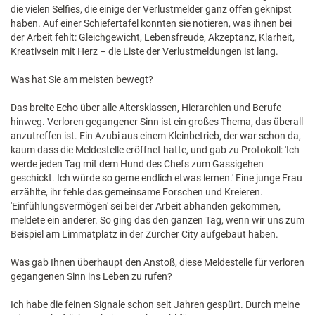
die vielen Selfies, die einige der Verlustmelder ganz offen geknipst
haben. Auf einer Schiefertafel konnten sie notieren, was ihnen bei
der Arbeit fehlt: Gleichgewicht, Lebensfreude, Akzeptanz, Klarheit,
Kreativsein mit Herz – die Liste der Verlustmeldungen ist lang.
Was hat Sie am meisten bewegt?
Das breite Echo über alle Altersklassen, Hierarchien und Berufe
hinweg. Verloren gegangener Sinn ist ein großes Thema, das überall
anzutreffen ist. Ein Azubi aus einem Kleinbetrieb, der war schon da,
kaum dass die Meldestelle eröffnet hatte, und gab zu Protokoll: 'Ich
werde jeden Tag mit dem Hund des Chefs zum Gassigehen
geschickt. Ich würde so gerne endlich etwas lernen.' Eine junge Frau
erzählte, ihr fehle das gemeinsame Forschen und Kreieren.
'Einfühlungsvermögen' sei bei der Arbeit abhanden gekommen,
meldete ein anderer. So ging das den ganzen Tag, wenn wir uns zum
Beispiel am Limmatplatz in der Zürcher City aufgebaut haben.
Was gab Ihnen überhaupt den Anstoß, diese Meldestelle für verloren
gegangenen Sinn ins Leben zu rufen?
Ich habe die feinen Signale schon seit Jahren gespürt. Durch meine