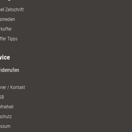
ll Zeitschrift
gsmedien
rkoffer
ffer Tipps
vice
iderrufen
ner / Kontakt
GB
freiheit
schutz
essum