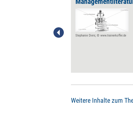
hohen Ansprüchen
Der Mitarbeiter ist gut – aber
auch äußerst anstrengend.
Was tun? Denkanstöße und
Handlungsoptionen für ein gar
nicht so seltenes
Stephanie Diers; © www.trainerkoffer.de
Management-Dilemma.
Weitere Inhalte zum Th