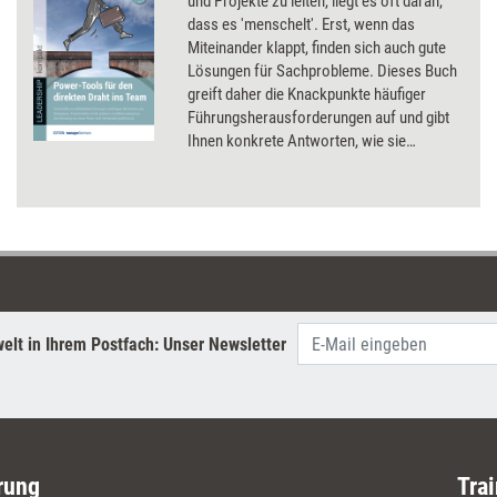
und Projekte zu leiten, liegt es oft daran,
dass es 'menschelt'. Erst, wenn das
Miteinander klappt, finden sich auch gute
Lösungen für Sachprobleme. Dieses Buch
greift daher die Knackpunkte häufiger
Führungsherausforderungen auf und gibt
Ihnen konkrete Antworten, wie sie
bewältigt werden können. Mit praktischen
Anleitungen, die Sie eher selten in
Seminaren lernen. Diese Power-Tools
helfen im zwischenmenschlichen Umgang
sofort weiter, egal, ob Sie ein Neuling oder
ein alter Hase in der Mitarbeiterführung
sind.
elt in Ihrem Postfach: Unser Newsletter
rung
Trai