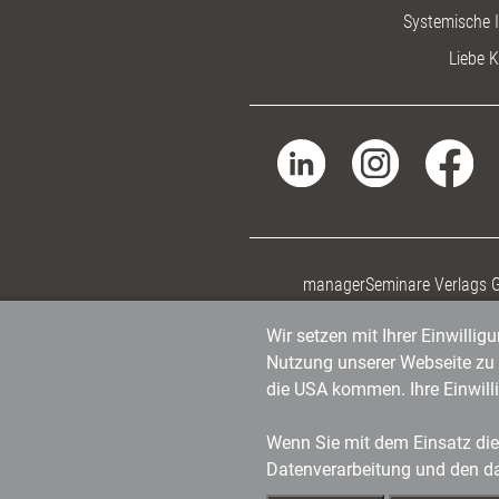
Systemische I
Liebe K
managerSeminare Verlags
Wir setzen mit Ihrer Einwilli
Nutzung unserer Webseite zu v
die USA kommen. Ihre Einwill
Wenn Sie mit dem Einsatz dies
Datenverarbeitung und den d