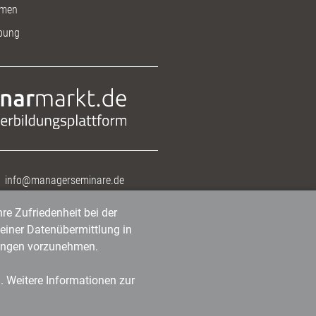
men
bung
info@managerseminare.de
re Zufriedenheit bei der
einer Datenübermittlung in
tlungen vorzunehmen.
n. Weitere Informationen zur