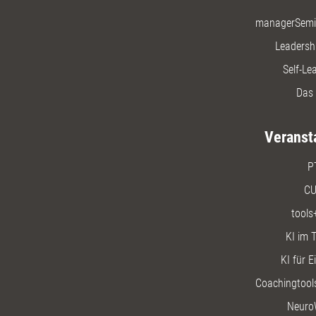
managerSemi
Leadersh
Self-Le
Das 
Veranst
P
CU
tools
KI im T
KI für E
Coachingtools
Neuro