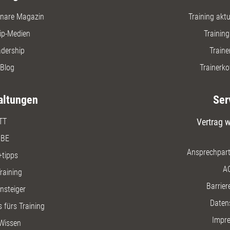
nare Magazin
Training aktue
ip-Medien
Trainin
adership
Traine
Blog
Trainerko
altungen
Ser
TT
Vertrag w
BE
Ansprechpart
+tipps
A
raining
Barriere
insteiger
Daten
 fürs Training
Impr
Wissen