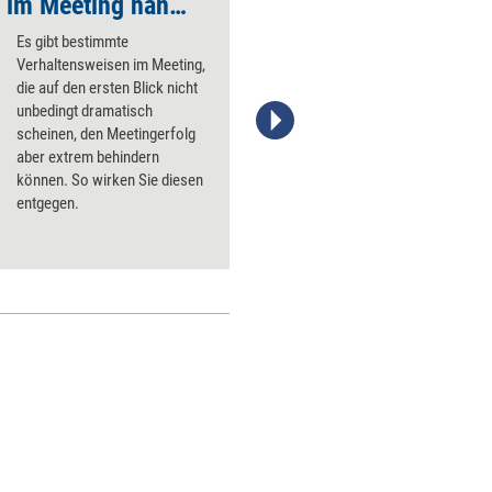
Störendes Verhalten im Meeting handlen
Hochsensible Mitarb
Es gibt bestimmte
Verhaltensweisen im Meeting,
die auf den ersten Blick nicht
unbedingt dramatisch
scheinen, den Meetingerfolg
Stefanie Diers; www.managerseminare.de
aber extrem behindern
können. So wirken Sie diesen
entgegen.