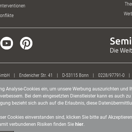
The
nterventionen
Wer
onflikte
 GmbH
|
Endenicher Str. 41
|
D-53115 Bonn
|
0228/97791-0
|
gung Analyse-Cookies ein, um unsere Werbung auszurichten und Ih
erbessern. Bei dem eingesetzten Dienstleister kann es auch zu 
igung bezieht sich auch auf die Erlaubnis, diese Datenübermit
er Cookies einverstanden sind, klicken Sie bitte auf Akzeptiere
amit verbundenen Risiken finden Sie
hier
.