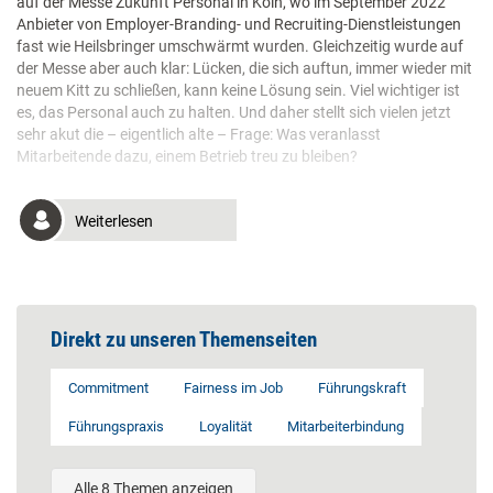
auf der Messe Zukunft Personal in Köln, wo im September 2022
Anbieter von Employer-Branding- und Recruiting-Dienstleistungen
fast wie Heilsbringer umschwärmt wurden. Gleichzeitig wurde auf
der Messe aber auch klar: Lücken, die sich auftun, immer wieder mit
neuem Kitt zu schließen, kann keine Lösung sein. Viel wichtiger ist
es, das Personal auch zu halten. Und daher stellt sich vielen jetzt
sehr akut die – eigentlich alte – Frage: Was veranlasst
Mitarbeitende dazu, einem Betrieb treu zu bleiben?
Weiterlesen
Direkt zu unseren Themenseiten
Commitment
Fairness im Job
Führungskraft
Führungspraxis
Loyalität
Mitarbeiterbindung
Alle 8 Themen anzeigen