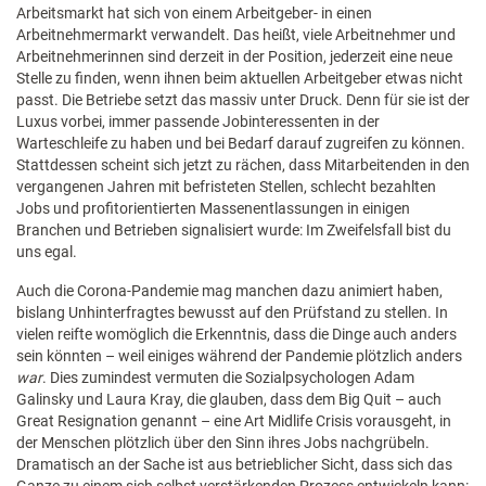
Arbeitsmarkt hat sich von einem Arbeitgeber- in einen
Arbeitnehmermarkt verwandelt. Das heißt, viele Arbeitnehmer und
Arbeitnehmerinnen sind derzeit in der Position, jederzeit eine neue
Stelle zu finden, wenn ihnen beim aktuellen Arbeitgeber etwas nicht
passt. Die Betriebe setzt das massiv unter Druck. Denn für sie ist der
Luxus vorbei, immer passende Jobinteressenten in der
Warteschleife zu haben und bei Bedarf darauf zugreifen zu können.
Stattdessen scheint sich jetzt zu rächen, dass Mitarbeitenden in den
vergangenen Jahren mit befristeten Stellen, schlecht bezahlten
Jobs und profitorientierten Massenentlassungen in einigen
Branchen und Betrieben signalisiert wurde: Im Zweifelsfall bist du
uns egal.
Auch die Corona-Pandemie mag manchen dazu animiert haben,
bislang Unhinterfragtes bewusst auf den Prüfstand zu stellen. In
vielen reifte womöglich die Erkenntnis, dass die Dinge auch anders
sein könnten – weil einiges während der Pandemie plötzlich anders
war
. Dies zumindest vermuten die Sozialpsychologen Adam
Galinsky und Laura Kray, die glauben, dass dem Big Quit – auch
Great Resignation genannt – eine Art Midlife Crisis vorausgeht, in
der Menschen plötzlich über den Sinn ihres Jobs nachgrübeln.
Dramatisch an der Sache ist aus betrieblicher Sicht, dass sich das