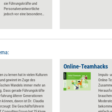
sie Führungskräfte und
Personalverantwortliche
jedoch vor eine besondere
Herausforderung: Wie kann die
Trennungsbotschaft sachlich
übermittelt und gleichzeitig
menschliche Nähe hergestellt
werden?
ema:
Online-Teamhacks
en zu lernen hat in vielen Kulturen
Impuls- 
 und gewinnt im Zuge des
Online-Te
ischen Wandels immer mehr an
Zusammen
g. Dass gerade Führungskräfte
Herausfo
rfahrung älterer Generationen
brauchen.
en können, davon ist Dr. Claudia
Moderato
erzeugt: Die Geschäftsführerin
bekommen
T Consulting Group hat 25 kluge
einfach 