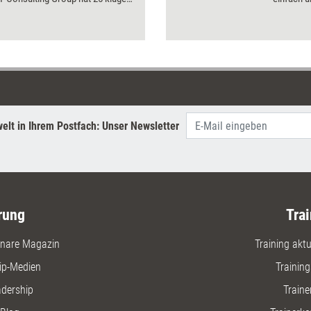
 über 80 zu Themen wie
Impulse o
n, Führung und Karriere befragt.
Anleitung
hläge und Erfahrungen der
werden z
at die Autorin mit Erkenntnissen
wie Onbo
osophie und Hirnforschung
Wissens
 - nachzulesen in unserem
Kompeten
Der Ältestenrat'.
elt in Ihrem Postfach: Unser Newsletter
rung
Trai
nare Magazin
Training aktue
ip-Medien
Trainin
adership
Traine