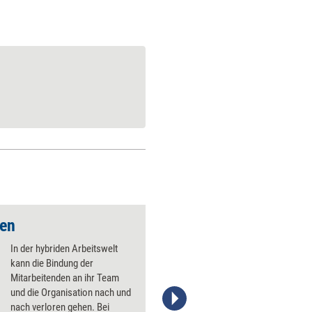
ken
Loslassen lernen
In der hybriden Arbeitswelt
kann die Bindung der
Mitarbeitenden an ihr Team
und die Organisation nach und
nach verloren gehen. Bei
Stefanie Diers; © www.trainerkoffer.de