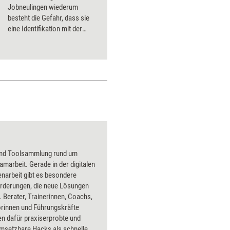
Jobneulingen wiederum
besteht die Gefahr, dass sie
eine Identifikation mit der
Organisation gar nicht erst
entwickeln. Um beidem
entgegenzuwirken, braucht es
vielfältige Bonding-
Maßnahmen.
und Toolsammlung rund um
amarbeit. Gerade in der digitalen
arbeit gibt es besondere
rderungen, die neue Lösungen
 Berater, Trainerinnen, Coachs,
rinnen und Führungskräfte
 dafür praxiserprobte und
umsetzbare Hacks als schnelle