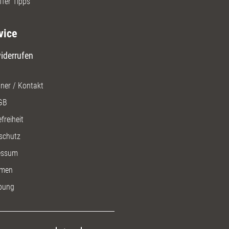
ffer Tipps
vice
iderrufen
ner / Kontakt
GB
freiheit
schutz
essum
men
bung