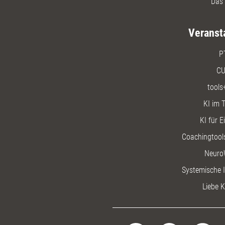
Das 
Veranst
P
CU
tools
KI im T
KI für E
Coachingtools
Neuro
Systemische I
Liebe K