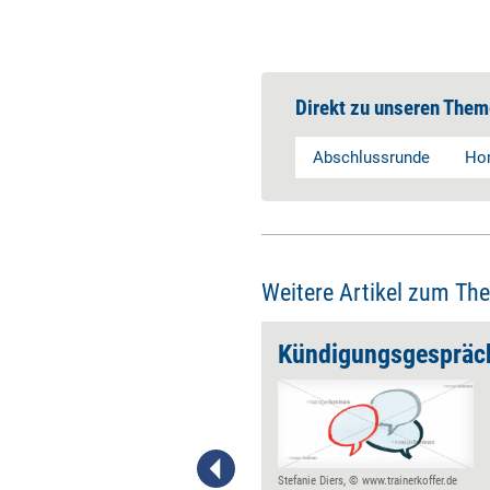
Direkt zu unseren Them
Abschlussrunde
Hom
Weitere Artikel zum Th
Dos & Don‘ts virtueller ­Mitarbeitercoachings
Kündigungsgespräche
Um auch über Distanz Nähe
herzustellen und eine
angenehme und professionelle
Gesprächsatmosphäre zu
schaffen, gilt es, im virtuellen
Stefanie Diers, © www.trainerkoffer.de