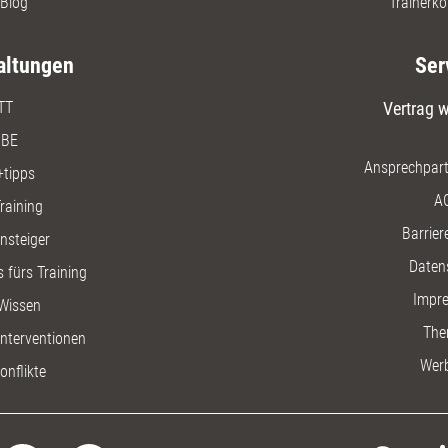
Blog
Trainerko
altungen
Ser
TT
Vertrag w
BE
Ansprechpart
+tipps
A
raining
Barriere
insteiger
Daten
 fürs Training
Impr
Wissen
The
nterventionen
Wer
onflikte