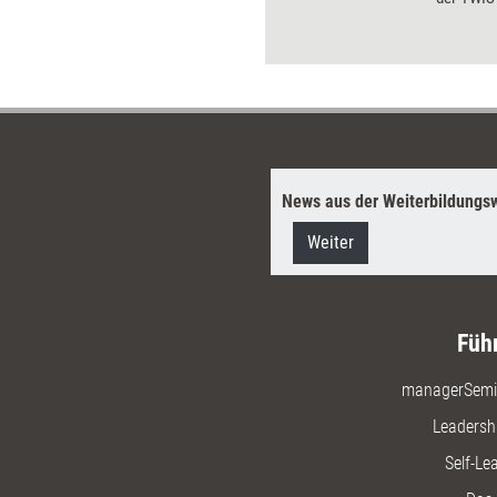
Menschen
Motivatio
Die Ratsc
Älteren h
aus Phil
verknüpft
Dossier '
News aus der Weiterbildungsw
Weiter
Füh
managerSemi
Leadersh
Self-Le