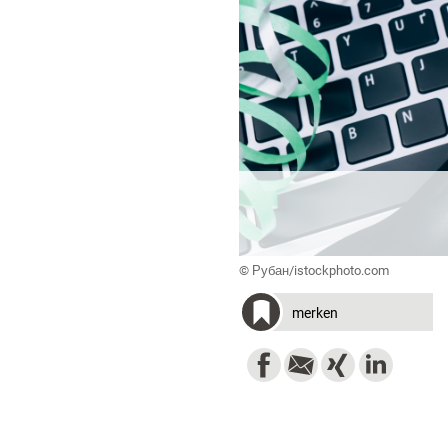
© Рубан/istockphoto.com
merken