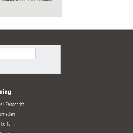
der Tools mit Schritt-für-Schritt-
en an die Hand. Bearbeitet
ehn teamrelevante Fokusthemen
arding, Zusammenarbeit,
management,
zentwicklung oder Homeoffice.
ning
ll Zeitschrift
gsmedien
rkoffer