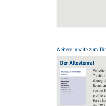
Mitarbeitercoaching folgende
Dos & Don’ts zu beachten.
Weitere Inhalte zum Th
Der Ältestenrat
Von Älter
Tradition
demograf
Bedeutun
von der E
profitier
Harss üb
der TWIS