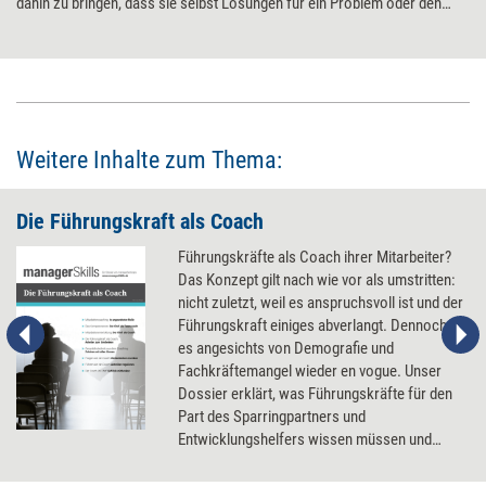
dahin zu bringen, dass sie selbst Lösungen für ein Problem oder den
Weg zu einem Ziel erkennt. Die Königskategorie der Coaching-Fragen
sind die hypothetischen. Diese lassen sich auch im Führungskontext
nutzen.
Weitere Inhalte zum Thema:
Die Führungskraft als Coach
Führungskräfte als Coach ihrer Mitarbeiter?
Das Konzept gilt nach wie vor als umstritten:
nicht zuletzt, weil es anspruchsvoll ist und der
Führungskraft einiges abverlangt. Dennoch ist
es angesichts von Demografie und
Fachkräftemangel wieder en vogue. Unser
Dossier erklärt, was Führungskräfte für den
Part des Sparringpartners und
Entwicklungshelfers wissen müssen und
welche Techniken sie wofür einsetzen
können.