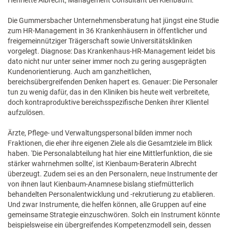
Henriette Albrecht, Management Consultant bei Kienbaum.
Die Gummersbacher Unternehmensberatung hat jüngst eine Studie
zum HR-Management in 36 Krankenhäusern in öffentlicher und
freigemeinnütziger Trägerschaft sowie Universitätskliniken
vorgelegt. Diagnose: Das Krankenhaus-HR-Management leidet bis
dato nicht nur unter seiner immer noch zu gering ausgeprägten
Kundenorientierung. Auch am ganzheitlichen,
bereichsübergreifenden Denken hapert es. Genauer: Die Personaler
tun zu wenig dafür, das in den Kliniken bis heute weit verbreitete,
doch kontraproduktive bereichsspezifische Denken ihrer Klientel
aufzulösen.
Ärzte, Pflege- und Verwaltungspersonal bilden immer noch
Fraktionen, die eher ihre eigenen Ziele als die Gesamtziele im Blick
haben. 'Die Personalabteilung hat hier eine Mittlerfunktion, die sie
stärker wahrnehmen sollte', ist Kienbaum-Beraterin Albrecht
überzeugt. Zudem sei es an den Personalern, neue Instrumente der
von ihnen laut Kienbaum-Anamnese bislang stiefmütterlich
behandelten Personalentwicklung und -rekrutierung zu etablieren.
Und zwar Instrumente, die helfen können, alle Gruppen auf eine
gemeinsame Strategie einzuschwören. Solch ein Instrument könnte
beispielsweise ein übergreifendes Kompetenzmodell sein, dessen