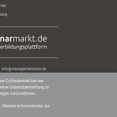
men
bung
info@managerseminare.de
re Zufriedenheit bei der
einer Datenübermittlung in
tlungen vorzunehmen.
n. Weitere Informationen zur