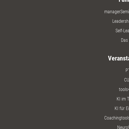
managerSemi
Leadersh
Self-Le
Das 
Veranst
P
CU
tools
KI im T
KI für E
Coachingtools
Neuro