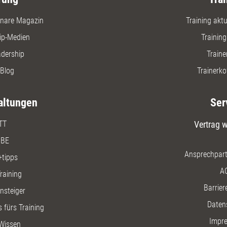
nare Magazin
Training aktue
ip-Medien
Trainin
adership
Traine
Blog
Trainerko
altungen
Ser
TT
Vertrag w
BE
Ansprechpart
+tipps
A
raining
Barriere
insteiger
Daten
 fürs Training
Impr
Wissen