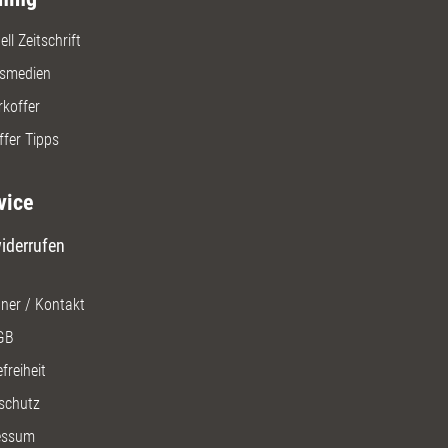
ll Zeitschrift
gsmedien
rkoffer
ffer Tipps
vice
iderrufen
ner / Kontakt
GB
freiheit
schutz
essum