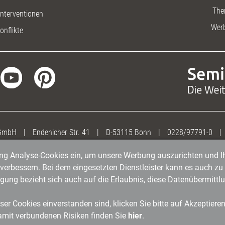
The
nterventionen
Wer
onflikte
 GmbH
|
Endenicher Str. 41
|
D-53115 Bonn
|
0228/97791-0
|
gung Analyse-Cookies ein, um unsere Werbung auszurichten und Ih
erbessern. Bei dem eingesetzten Dienstleister kann es auch zu 
igung bezieht sich auch auf die Erlaubnis, diese Datenübermit
er Cookies einverstanden sind, klicken Sie bitte auf Akzeptiere
amit verbundenen Risiken finden Sie
hier
.