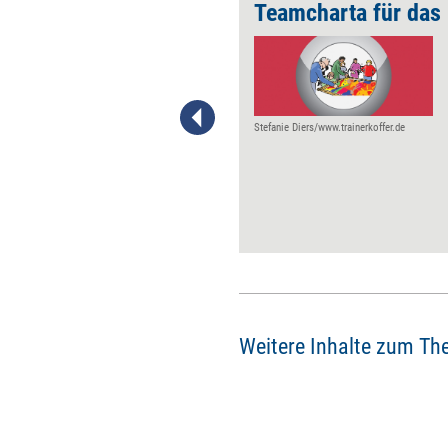
zienz
Teamcharta für das
Henning Beck erklärt, warum
To-Do-Listen und
Produktivitäts-Apps nicht
unbedingt effizienzsteigernd
sind.
Stefanie Diers/www.trainerkoffer.de
Weitere Inhalte zum Th