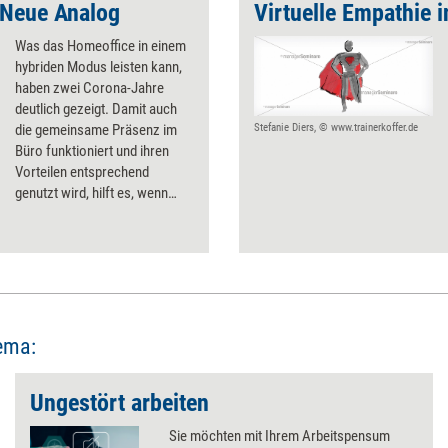
 Neue Analog
Virtuelle Empathie 
Was das Homeoffice in einem
hybriden Modus leisten kann,
haben zwei Corona-Jahre
deutlich gezeigt. Damit auch
die gemeinsame Präsenz im
Stefanie Diers, © www.trainerkoffer.de
Büro funktioniert und ihren
Vorteilen entsprechend
genutzt wird, hilft es, wenn
sich Teams auf klare Regeln
einigen.
ema:
Ungestört arbeiten
Sie möchten mit Ihrem Arbeitspensum