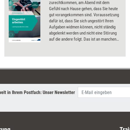
zurechtkommen, am Abend mit dem
Gefühl nach Hause gehen, dass Sie heute
gut vorangekommen sind. Voraussetzung
dafür ist, dass Sie sich ungestört Ihren
Aufgaben widmen können, nicht ständig
abgelenkt werden und nicht eine Störung
auf die andere folgt. Das ist an manchen
Arbeitsplätzen nicht ganz so einfach zu
erreichen, denn Sie können ja nicht die
Anrufe etwa Ihrer Kunden einfach
ignorieren. Die sechs Selbstlernmodule
dieses Bundles unterstützen
Führungskräfte und Teammitglieder dabei,
diesen Kompetenzbereich auszubauen.
elt in Ihrem Postfach: Unser Newsletter
rung
Trai