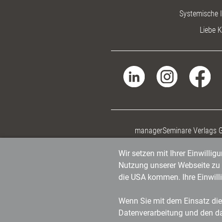
Systemische I
Liebe K
managerSeminare Verlags
Wir setzen mit Ihrer Einwilli
Nutzung unserer Webseite zu v
die USA kommen. Ihre Einwill
Wenn Sie mit dem Einsatz dies
Datenverarbeitung und den d