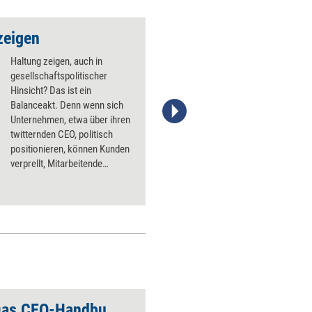
zeigen
Haltung zeigen, auch in
gesellschaftspolitischer
Hinsicht? Das ist ein
Balanceakt. Denn wenn sich
Unternehmen, etwa über ihren
twitternden CEO, politisch
positionieren, können Kunden
verprellt, Mitarbeitende
verärgert und die eigene
Reputation gefährdet werden.
Fünf Ratschläge für Firmen, die
Haltung zeigen, solche Risiken
aber begrenzen wollen.
Zukunft gestalten: Das CEO-Handbuch – Vorschau