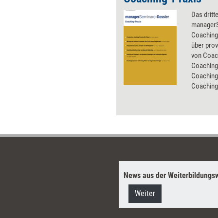
Das dritt
managerS
Coaching-
über pro
von Coac
Coaching,
Coaching
Coaching
News aus der Weiterbildungsw
Weiter