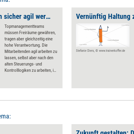
Im Managementteam ­sicher agil werden
Vernünftig Haltung 
Topmanagementteams
müssen Freiräume gewähren,
tragen aber gleichzeitig eine
hohe Verantwortung. Die
Mitarbeitenden agil arbeiten zu
Stefanie Diers, © www.trainerkoffer.de
lassen, selbst aber nach den
alten Steuerungs- und
Kontrolllogiken zu arbeiten, ist
keine Lösung, um beides zu
vereinen. Klüger ist es, selbst
mit agilen Methoden zu
arbeiten. Vor allem vier
Prinzipien helfen der
Unternehmensspitze.
ema: