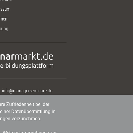
essum
men
bung
info@managerseminare.de
re Zufriedenheit bei der
einer Datenübermittlung in
tlungen vorzunehmen.
n. Weitere Informationen zur