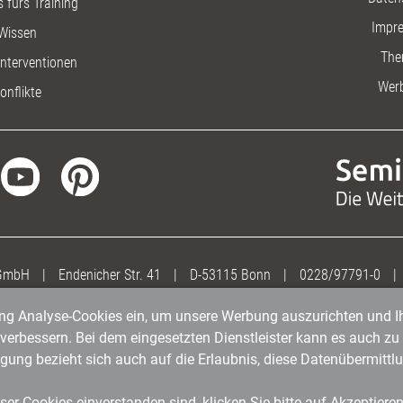
 fürs Training
Impr
Wissen
The
nterventionen
Wer
onflikte
 GmbH
|
Endenicher Str. 41
|
D-53115 Bonn
|
0228/97791-0
|
gung Analyse-Cookies ein, um unsere Werbung auszurichten und Ih
erbessern. Bei dem eingesetzten Dienstleister kann es auch zu 
igung bezieht sich auch auf die Erlaubnis, diese Datenübermit
er Cookies einverstanden sind, klicken Sie bitte auf Akzeptiere