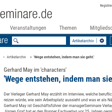
Registri
Veranstaltungen
Themen
Mitglieds
Artikelarchiv
Artikelarchiv
'Wege entstehen, indem man sie geht.'
Gerhard May im 'characters'
'Wege entstehen, indem man sie 
Der Verleger Gerhard May erzählt im Interview, welche berufl
reizen würde, wie sein Arbeitsplatz aussieht und was er als N
Gerhard May ist Geschäfts­führer der managerSeminare Ve
Jürgen Graf hat er den Bonner Fachverlag vor 25 Jahren gegr