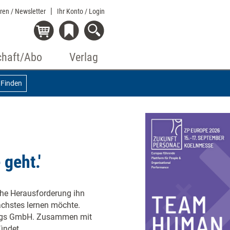
eren / Newsletter
Ihr Konto
/ Login
chaft/Abo
Verlag
Finden
geht.'
iche Herausforderung ihn
ächstes lernen möchte.
rlags GmbH. Zusammen mit
ündet.