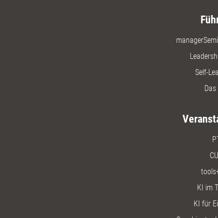
Füh
managerSemi
Leadersh
Self-Le
Das 
Veranst
P
CU
tools
KI im T
KI für E