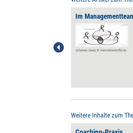
Ob Schwimmsitze,
Schutzhandschuhe,
Schienbeinschützer oder
Sicherheitsdienstleistungen:
Für all diese Produkte und
Johannes Sauer, © www.trainerkoffer.de.
Dienstleistungen existieren
DIN-Normen vom Deutschen
Institut für Normung DIN e.V.,
Berlin. Jetzt engagiert sich das
DIN für Standards im Bereich
Coaching.
Weitere Inhalte zum Th
Coaching-Praxis