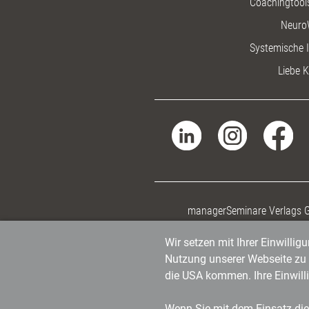
Coachingtools
Neuro
Systemische I
Liebe K
managerSeminare Verlags
Wir setzen mit Ihrer Einwilli
Nutzung unserer Webseite zu v
die USA kommen. Ihre Einwill
Wenn Sie mit dem Einsatz dies