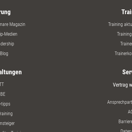
rung
Trai
nare Magazin
Training aktue
ip-Medien
Trainin
adership
Traine
Blog
Trainerko
altungen
Ser
TT
Vertrag w
BE
Ansprechpart
+tipps
A
raining
Barriere
insteiger
Daten