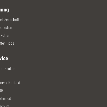
ning
ll Zeitschrift
gsmedien
rkoffer
ffer Tipps
vice
iderrufen
ner / Kontakt
GB
freiheit
schutz