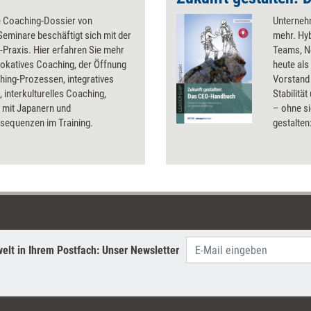
e Coaching-Dossier von
Unternehm
eminare beschäftigt sich mit der
mehr. Hyb
Praxis. Hier erfahren Sie mehr
Teams, N
vokatives Coaching, der Öffnung
heute als
hing-Prozessen, integratives
Vorstand
 interkulturelles Coaching,
Stabilitä
 mit Japanern und
– ohne si
sequenzen im Training.
gestalten
das geling
Entscheid
Steuerung
Realität s
Führungsp
elt in Ihrem Postfach: Unser Newsletter