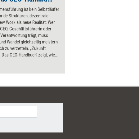
ensführung ist kein Selbstläufer
ride Strukturen, dezentrale
ew Work als neue Realität: Wer
 CEO, Geschäftsführerin oder
 Verantwortung trägt, muss
t und Wandel gleichzeitig meistern
ch zu verzetteln. „Zukunft
: Das CEO-Handbuch' zeigt, wie
t: mit klaren Prinzipien für
ungen unter Unsicherheit, einem
ssystem, das nicht an der
cheitert, und einer
raxis, die auch auf Distanz trägt.