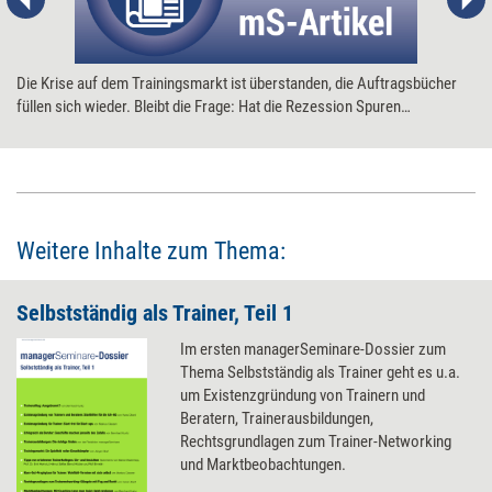
Die Krise auf dem Trainingsmarkt ist überstanden, die Auftragsbücher
füllen sich wieder. Bleibt die Frage: Hat die Rezession Spuren
hinterlassen, die sich auf das „Was und Wie“ des Trainerjobs auswirken?
Auf der Bildungsmesse didacta ging Weiterbildungsexperte Jürgen Graf
dieser Frage nach. In seinem Vortrag in Köln demonstrierte er: Der
Markt ist heute zweigeteilt -Trainer stehen vor einer Weggabelung. Eine
Zusammenfassung der Beobachtungen.
Weitere Inhalte zum Thema:
Selbstständig als Trainer, Teil 1
Im ersten managerSeminare-Dossier zum
Thema Selbstständig als Trainer geht es u.a.
um Existenzgründung von Trainern und
Beratern, Trainerausbildungen,
Rechtsgrundlagen zum Trainer-Networking
und Marktbeobachtungen.