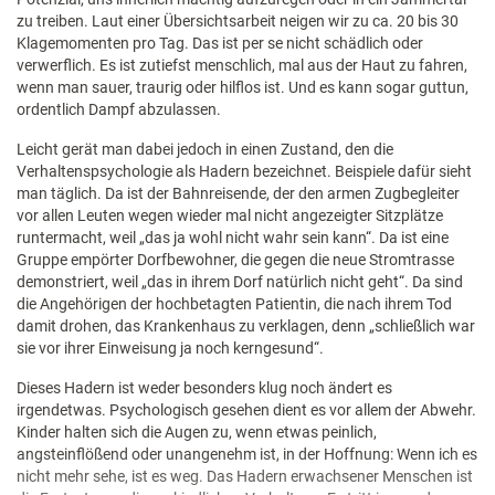
zu treiben. Laut einer Übersichtsarbeit neigen wir zu ca. 20 bis 30
Klagemomenten pro Tag. Das ist per se nicht schädlich oder
verwerflich. Es ist zutiefst menschlich, mal aus der Haut zu fahren,
wenn man sauer, traurig oder hilflos ist. Und es kann sogar guttun,
ordentlich Dampf abzulassen.
Leicht gerät man dabei jedoch in einen Zustand, den die
Verhaltenspsychologie als Hadern bezeichnet. Beispiele dafür sieht
man täglich. Da ist der Bahnreisende, der den armen Zugbegleiter
vor allen Leuten wegen wieder mal nicht angezeigter Sitzplätze
runtermacht, weil „das ja wohl nicht wahr sein kann“
. Da ist eine
Gruppe empörter Dorfbewohner, die gegen die neue Stromtrasse
demonstriert, weil „das in ihrem Dorf natürlich nicht geht“. Da sind
die Angehörigen der hochbetagten Patientin, die nach ihrem Tod
damit drohen, das Krankenhaus zu verklagen, denn „schließlich war
sie vor ihrer Einweisung ja noch kerngesund“.
Dieses Hadern ist weder besonders klug noch ändert es
irgendetwas. Psychologisch gesehen dient es vor allem der Abwehr.
Kinder halten sich die Augen zu, wenn etwas peinlich,
angsteinflößend oder unangenehm ist, in der Hoffnung: Wenn ich es
nicht mehr sehe, ist es weg. Das Hadern erwachsener Menschen ist