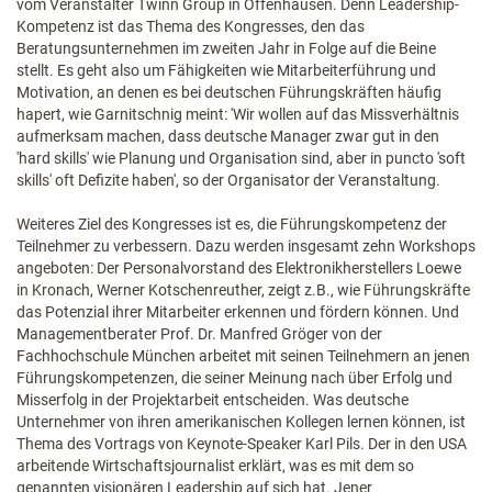
vom Veranstalter Twinn Group in Offenhausen. Denn Leadership-
Kompetenz ist das Thema des Kongresses, den das
Beratungsunternehmen im zweiten Jahr in Folge auf die Beine
stellt. Es geht also um Fähigkeiten wie Mitarbeiterführung und
Motivation, an denen es bei deutschen Führungskräften häufig
hapert, wie Garnitschnig meint: 'Wir wollen auf das Missverhältnis
aufmerksam machen, dass deutsche Manager zwar gut in den
'hard skills' wie Planung und Organisation sind, aber in puncto 'soft
skills' oft Defizite haben', so der Organisator der Veranstaltung.
Weiteres Ziel des Kongresses ist es, die Führungskompetenz der
Teilnehmer zu verbessern. Dazu werden insgesamt zehn Workshops
angeboten: Der Personalvorstand des Elektronikherstellers Loewe
in Kronach, Werner Kotschenreuther, zeigt z.B., wie Führungskräfte
das Potenzial ihrer Mitarbeiter erkennen und fördern können. Und
Managementberater Prof. Dr. Manfred Gröger von der
Fachhochschule München arbeitet mit seinen Teilnehmern an jenen
Führungskompetenzen, die seiner Meinung nach über Erfolg und
Misserfolg in der Projektarbeit entscheiden. Was deutsche
Unternehmer von ihren amerikanischen Kollegen lernen können, ist
Thema des Vortrags von Keynote-Speaker Karl Pils. Der in den USA
arbeitende Wirtschaftsjournalist erklärt, was es mit dem so
genannten visionären Leadership auf sich hat. Jener