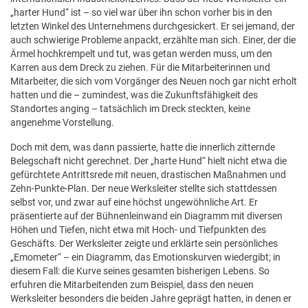
„harter Hund“ ist – so viel war über ihn schon vorher bis in den
letzten Winkel des Unternehmens durchgesickert. Er sei jemand, der
auch schwierige Probleme anpackt, erzählte man sich. Einer, der die
Ärmel hochkrempelt und tut, was getan werden muss, um den
Karren aus dem Dreck zu ziehen. Für die Mitarbeiterinnen und
Mitarbeiter, die sich vom Vorgänger des Neuen noch gar nicht erholt
hatten und die – zumindest, was die Zukunftsfähigkeit des
Standortes anging – tatsächlich im Dreck steckten, keine
angenehme Vorstellung.
Doch mit dem, was dann passierte, hatte die innerlich zitternde
Belegschaft nicht gerechnet. Der „harte Hund“ hielt nicht etwa die
gefürchtete Antrittsrede mit neuen, drastischen Maßnahmen und
Zehn-Punkte-Plan. Der neue Werksleiter stellte sich stattdessen
selbst vor, und zwar auf eine höchst ungewöhnliche Art. Er
präsentierte auf der Bühnenleinwand ein Diagramm mit diversen
Höhen und Tiefen, nicht etwa mit Hoch- und Tiefpunkten des
Geschäfts. Der Werksleiter zeigte und erklärte sein persönliches
„Emometer“ – ein Diagramm, das Emotionskurven wiedergibt; in
diesem Fall: die Kurve seines gesamten bisherigen Lebens. So
erfuhren die Mitarbeitenden zum Beispiel, dass den neuen
Werksleiter besonders die beiden Jahre geprägt hatten, in denen er