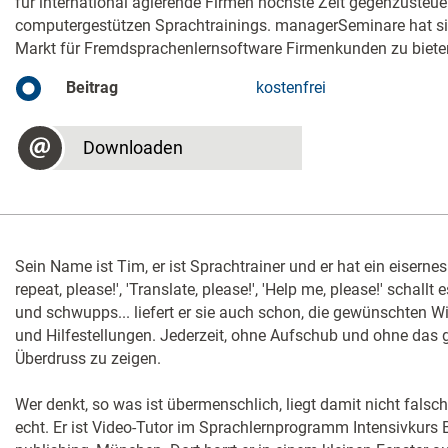
für international agierende Firmen höchste Zeit gegenzusteuer
computergestützen Sprachtrainings. managerSeminare hat si
Markt für Fremdsprachenlernsoftware Firmenkunden zu biete
Beitrag
kostenfrei
Downloaden
Sein Name ist Tim, er ist Sprachtrainer und er hat ein eisern
repeat, please!', 'Translate, please!', 'Help me, please!' schall
und schwupps... liefert er sie auch schon, die gewünschten 
und Hilfestellungen. Jederzeit, ohne Aufschub und ohne das 
Überdruss zu zeigen.
Wer denkt, so was ist übermenschlich, liegt damit nicht falsch
echt. Er ist Video-Tutor im Sprachlernprogramm Intensivkurs 