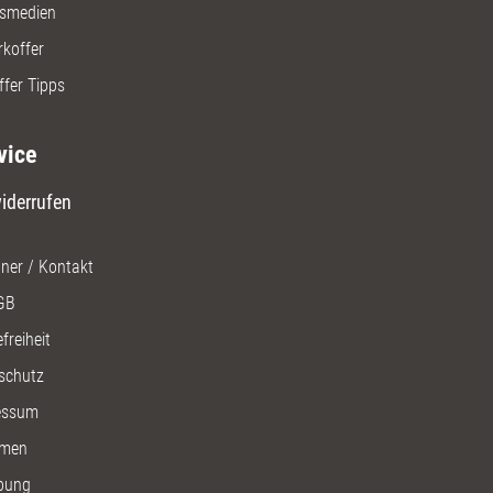
gsmedien
rkoffer
ffer Tipps
vice
iderrufen
ner / Kontakt
GB
freiheit
schutz
essum
men
bung