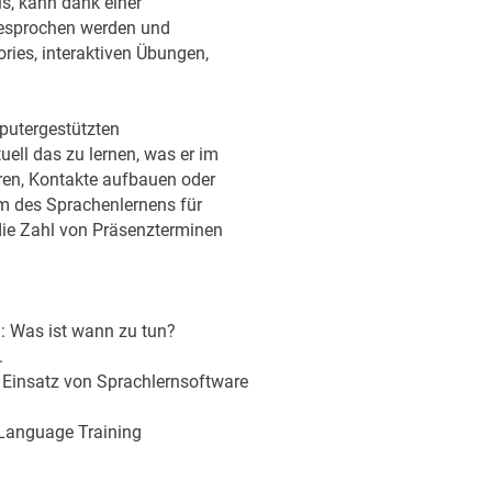
us, kann dank einer
gesprochen werden und
ories, interaktiven Übungen,
mputergestützten
uell das zu lernen, was er im
ren, Kontakte aufbauen oder
m des Sprachenlernens für
d die Zahl von Präsenzterminen
: Was ist wann zu tun?
.
Einsatz von Sprachlernsoftware
 Language Training