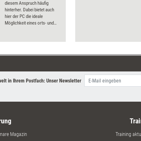
diesem Anspruch häufig
hinterher. Dabei bietet auch
hier der PC die ideale
Möglichkeit eines orts- und
zeitunabhängigen sowie
kostengünstigen 'language
learning on the job'.
ManagerSeminare hat
Programme zum
Sprachenlernen sowie
Übersetzungsprogramme und
Lexika unter die Lupe
elt in Ihrem Postfach: Unser Newsletter
genommen.
rung
Trai
nare Magazin
Training aktue