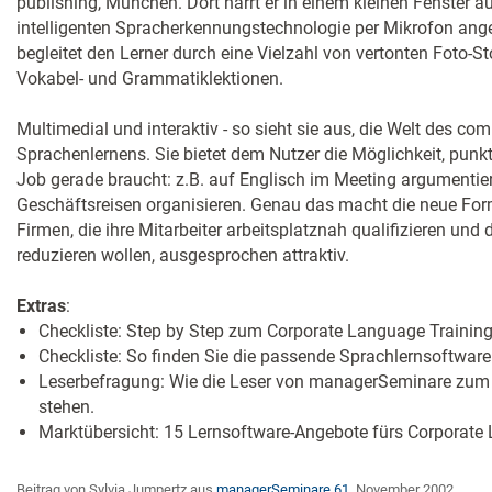
publishing, München. Dort harrt er in einem kleinen Fenster a
intelligenten Spracherkennungstechnologie per Mikrofon an
begleitet den Lerner durch eine Vielzahl von vertonten Foto-St
Vokabel- und Grammatiklektionen.
Multimedial und interaktiv - so sieht sie aus, die Welt des co
Sprachenlernens. Sie bietet dem Nutzer die Möglichkeit, punkt
Job gerade braucht: z.B. auf Englisch im Meeting argumentie
Geschäftsreisen organisieren. Genau das macht die neue For
Firmen, die ihre Mitarbeiter arbeitsplatznah qualifizieren un
reduzieren wollen, ausgesprochen attraktiv.
Extras
:
Checkliste: Step by Step zum Corporate Language Training
Checkliste: So finden Sie die passende Sprachlernsoftware
Leserbefragung: Wie die Leser von managerSeminare zum 
stehen.
Marktübersicht: 15 Lernsoftware-Angebote fürs Corporate
Beitrag von Sylvia Jumpertz aus
managerSeminare 61
, November 2002