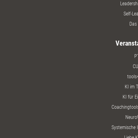
Leadersh
Self-Le
Das 
Veranst
P
CU
tools
KI im T
KI für E
Coachingtools
Neuro
Systemische I
Liebe K