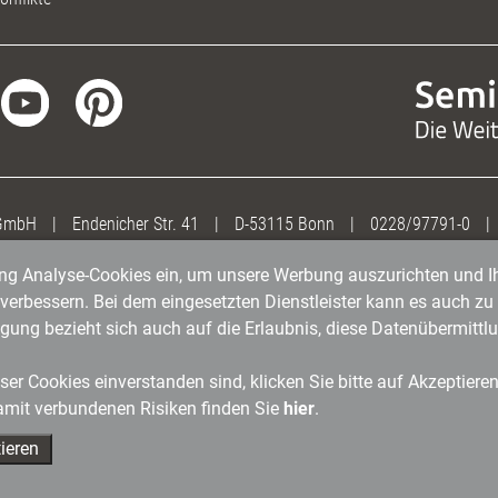
 GmbH
|
Endenicher Str. 41
|
D-53115 Bonn
|
0228/97791-0
|
gung Analyse-Cookies ein, um unsere Werbung auszurichten und Ih
erbessern. Bei dem eingesetzten Dienstleister kann es auch zu 
igung bezieht sich auch auf die Erlaubnis, diese Datenübermit
er Cookies einverstanden sind, klicken Sie bitte auf Akzeptiere
amit verbundenen Risiken finden Sie
hier
.
ieren