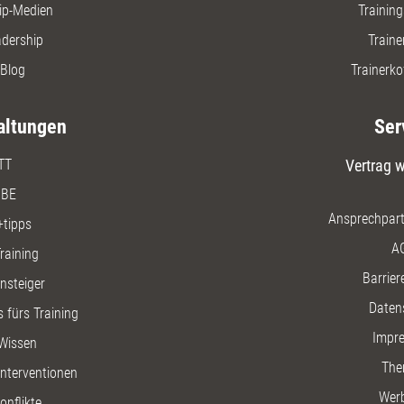
ip-Medien
Trainin
adership
Traine
Blog
Trainerko
altungen
Ser
TT
Vertrag w
BE
Ansprechpart
+tipps
A
raining
Barriere
insteiger
Daten
 fürs Training
Impr
Wissen
The
nterventionen
Wer
onflikte