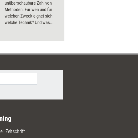
unüberschaubare Zahl von
Methoden. Für wen und für
welchen Zweck eignet sich
welche Technik? Und was
taugen die Versprechen der
Anbieter? managerSeminare
hat nachgeforscht.
ning
ll Zeitschrift