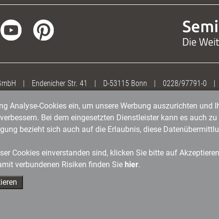
 GmbH
|
Endenicher Str. 41
|
D-53115 Bonn
|
0228/97791-0
|
gung Analyse-Cookies ein, um unsere Werbung auszurichten und Ih
erbessern. Bei dem eingesetzten Dienstleister kann es auch zu 
igung bezieht sich auch auf die Erlaubnis, diese Datenübermit
er Cookies einverstanden sind, klicken Sie bitte auf Akzeptiere
amit verbundenen Risiken finden Sie
hier
.
ieren