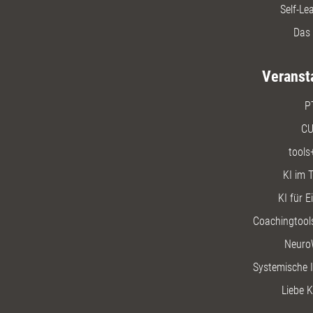
Self-Le
Das 
Veranst
P
CU
tools
KI im T
KI für E
Coachingtools
Neuro
Systemische I
Liebe K