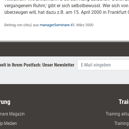
vergangenem Ruhm,' gibt er sich selbstbewusst. Wer sich von
überzeugen will, hat dazu z.B. am 15. April 2000 in Frankfurt 
Beitrag von (nbu) aus
managerSeminare 41
, März 2000
elt in Ihrem Postfach: Unser Newsletter
rung
Trai
nare Magazin
Training aktue
ip-Medien
Trainin