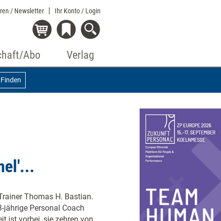
eren / Newsletter
Ihr Konto
/ Login
chaft/Abo
Verlag
Finden
el'...
 Trainer Thomas H. Bastian.
3-jährige Personal Coach
t ist vorbei, sie zehren von