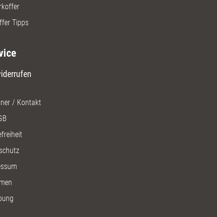
rkoffer
ffer Tipps
vice
iderrufen
ner / Kontakt
GB
freiheit
schutz
essum
men
bung