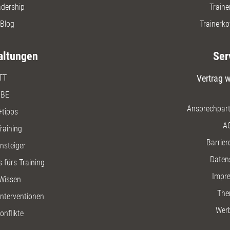
adership
Traine
Blog
Trainerko
altungen
Ser
TT
Vertrag w
BE
Ansprechpart
+tipps
A
raining
Barriere
insteiger
Daten
 fürs Training
Impr
Wissen
The
nterventionen
Wer
onflikte