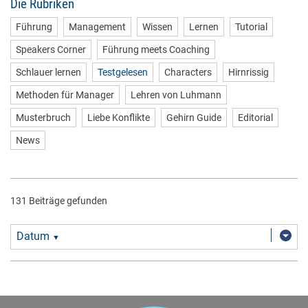
Die Rubriken
Führung
Management
Wissen
Lernen
Tutorial
Speakers Corner
Führung meets Coaching
Schlauer lernen
Testgelesen
Characters
Hirnrissig
Methoden für Manager
Lehren von Luhmann
Musterbruch
Liebe Konflikte
Gehirn Guide
Editorial
News
131 Beiträge gefunden
Datum
▼