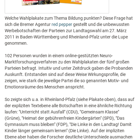
Welche Wahlplakate zum Thema Bildung punkten? Diese Frage hat
sich die Bremer Agentur
red pepper
gestellt und die unbewussten
Werbebotschaften der Parteien zur Landtagswahl am 27. März
2011 in Baden-Württemberg und Rheinland-Pfalz unter die Lupe
genommen.
102 Personen wurden in einem online-gestützten Neuro-
Marktforschungsverfahren zu den Wahlplakaten der fünf großen
Parteien befragt. Intuitiv und unter Zeitdruck gaben die Probanden
Auskunft. Entstanden sind auf diese Weise Wirkungsprofile, die
zeigen, wie stark die jeweilige Partei die so genannten Motiv- und
Emotionsräume des Menschen anspricht.
So zeigte sich u.a. in Rheinland-Pfalz (siehe Plakate oben), dass auf
der expliziten Textebene alle Botschaften in eine ähnliche Richtung
laufen: "Unterricht statt Ausfall" (CDU), "Gemeinsam Klasse"
(Grüne), "Heimat der gebührenfreien Kindergärten" (SPD), "Das
Gymnasium muss bleiben" (FDP), "Die Linke in den Landtag! Damit
Kinder länger gemeinsam lernen" (Die Linke). Auf der impliziten
Ebene aber haben die Forscher deutliche Unterschiede ausmachen