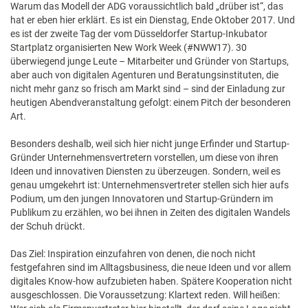
Warum das Modell der ADG voraussichtlich bald „drüber ist“, das
hat er eben hier erklärt. Es ist ein Dienstag, Ende Oktober 2017. Und
es ist der zweite Tag der vom Düsseldorfer Startup-Inkubator
Startplatz organisierten New Work Week (#NWW17). 30
überwiegend junge Leute – Mitarbeiter und Gründer von Startups,
aber auch von digitalen Agenturen und Beratungsinstituten, die
nicht mehr ganz so frisch am Markt sind – sind der Einladung zur
heutigen Abendveranstaltung gefolgt: einem Pitch der besonderen
Art.
Besonders deshalb, weil sich hier nicht junge Erfinder und Startup-
Gründer Unternehmensvertretern vorstellen, um diese von ihren
Ideen und innovativen Diensten zu überzeugen. Sondern, weil es
genau umgekehrt ist: Unternehmensvertreter stellen sich hier aufs
Podium, um den jungen Innovatoren und Startup-Gründern im
Publikum zu erzählen, wo bei ihnen in Zeiten des digitalen Wandels
der Schuh drückt.
Das Ziel: Inspiration einzufahren von denen, die noch nicht
festgefahren sind im Alltagsbusiness, die neue Ideen und vor allem
digitales Know-how aufzubieten haben. Spätere Kooperation nicht
ausgeschlossen. Die Voraussetzung: Klartext reden. Will heißen: