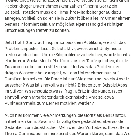
motivierende Weise nahezubringen. „Wer studiert schon gern einen
Packen dröger Unternehmenskennzahlen?“, nennt Göritz ein
Beispiel. Trotzdem muss die Firma ihre Mitarbeiter genau dazu
anregen. Schließlich sollen sie in Zukunft über alles im Unternehmen
bestens informiert sein, um möglichst eigenständig die richtigen
Entscheidungen treffen zu können.
Jetzt hofft Göritz auf Inspiration aus dem Publikum, wie sich das
Problem anpacken lässt. Selbst aktiv geworden ist Unitymedia
freilich auch schon. Um die Siloprobleme zu beheben, wurde bereits
eine interne Social-Media-Plattform aus der Taufe gehoben, die die
Zusammenarbeit unterstützen soll. Und was das Problem der
drögen Wissensinhalte angeht, will das Unternehmen nun auf
Gamification setzen. Die Frage ist nur: Wie genau soll so ein Ansatz
aussehen? Was ist sinnvoll, was nicht? Bringen zum Beispiel Apps
im Stil von Wissensquiz etwas?, fragt Göritz in die Runde. Ist es
sinnvoll, wenn Mitarbeiter durch extrinsische Anreize, etwa
Punktesammeln, zum Lernen motiviert werden?
Auch hier kommen viele Anmerkungen, die Göritz als Denkanstoß
mitnehmen kann. Zwar nichts völlig Quergedachtes, aber solide
Gedanken zum didaktischen Mehrwert des Vorhabens. Etwa: Beim
Thema Gamification immer zuerst das Warum klären, dann das Wie.