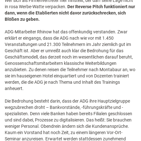
Wer sich als Firmenvertreter hier hinstellt, der darf seine Lage nicht
in rosa Werbe-Watte verpacken.
Der Reverse Pitch funktioniert nur
dann, wenn die Etablierten nicht davor zurückschrecken, sich
Blößen zu geben.
ADG-Mitarbeiter Rhinow hat das offenkundig verstanden. Zwar
erklärt er eingangs, dass die ADG nach wie vor mit 1.450
Veranstaltungen und 21.300 Teilnehmern im Jahr ziemlich gut im
Geschäft ist. Aber er umreißt auch klar die Bedrohung für das
Geschäftsmodell, das derzeit noch im wesentlichen darauf beruht,
Genossenschaftsmitarbeitern klassische Weiterbildungen
anzubieten. Zu denen reisen die Teilnehmer nach Montabaur an, wo
sie im hauseigenen Hotel einquartiert und von Dozenten trainiert
werden, die die ADG je nach Thema und Inhalt des Trainings
anheuert.
Die Bedrohung besteht darin, dass der ADG ihre Hauptzielgruppe
wegzubrechen droht – Bankvorstände, -führungskräfte und -
spezialisten. Denn viele Banken haben bereits Filialen geschlossen
und sind dabei, Prozesse zu digitalisieren. Das heißt: Sie brauchen
weniger Personal. Obendrein ändern sich die Kundenansprüche.
Kaum ein Vorstand hat noch Zeit, zu einem längeren Vor-Ort-
Seminar anzureisen. Erwartet werden stattdessen zunehmend