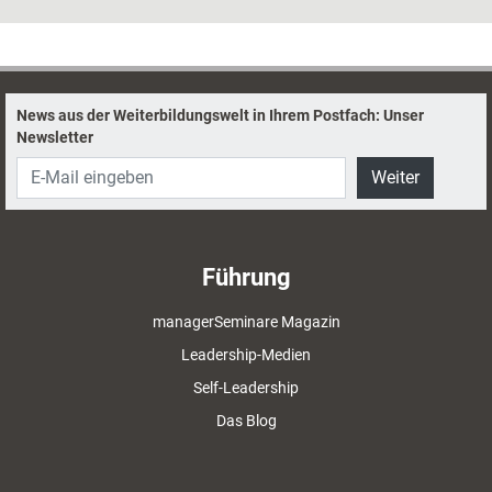
Spitzenleistungen erzielen, sich aber gleichzeitig verändern und agiler
werden. Wie kann das gelingen? Was brauchen erfolgreiche Verkäufer
heute? Warum ist Agilität überhaupt wichtig? Antworten auf diese Fragen
liefern vier neue Bücher zum Thema Verkauf.
News aus der Weiterbildungswelt in Ihrem Postfach: Unser
Newsletter
Weiter
Führung
managerSeminare Magazin
Leadership-Medien
Self-Leadership
Das Blog