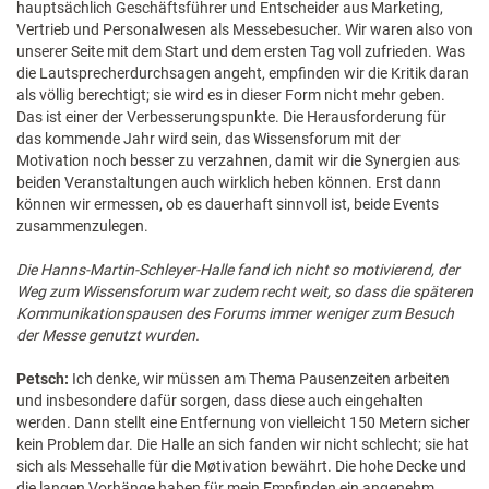
hauptsächlich Geschäftsführer und Entscheider aus Marketing,
Vertrieb und Personalwesen als Messebesucher. Wir waren also von
unserer Seite mit dem Start und dem ersten Tag voll zufrieden. Was
die Lautsprecherdurchsagen angeht, empfinden wir die Kritik daran
als völlig berechtigt; sie wird es in dieser Form nicht mehr geben.
Das ist einer der Verbesserungspunkte. Die Herausforderung für
das kommende Jahr wird sein, das Wissensforum mit der
Motivation noch besser zu verzahnen, damit wir die Synergien aus
beiden Veranstaltungen auch wirklich heben können. Erst dann
können wir ermessen, ob es dauerhaft sinnvoll ist, beide Events
zusammenzulegen.
Die Hanns-Martin-Schleyer-Halle fand ich nicht so motivierend, der
Weg zum Wissensforum war zudem recht weit, so dass die späteren
Kommunikationspausen des Forums immer weniger zum Besuch
der Messe genutzt wurden.
Petsch:
Ich denke, wir müssen am Thema Pausenzeiten arbeiten
und insbesondere dafür sorgen, dass diese auch eingehalten
werden. Dann stellt eine Entfernung von vielleicht 150 Metern sicher
kein Problem dar. Die Halle an sich fanden wir nicht schlecht; sie hat
sich als Messehalle für die Møtivation bewährt. Die hohe Decke und
die langen Vorhänge haben für mein Empfinden ein angenehm