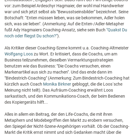
vor: zum Beispiel Ardeschyr Hagmaier, der wohl mal Handwerker
war und sich jetzt selbst als "Bewusstseinsbilder" bezeichnet. Seine
Botschaft: “Enten müssen lieben, was sie bekommen, Adler holen
sich, was sie lieben". (Anmerkung: Auf die Enten-/Adler-Metapher
fußt Ady Hagmaiers Coaching-Ansatz, siehe sein Buch
"Quakst Du
noch oder fliegst Du schon?"
).
Als Kritiker dieser Coaching-Szene kommt u.a. Coaching-Altmeister
Wolfgang Loos
zu Wort. Er kritisiert, dass die Coachs, um am
Business teilzunehmen, dieselben Vermarktungsstrategien
benutzen wie das Business: "Die Coachs versuchen, einen
Markenartikel aus sich zu machen". Und das ende dann im
"Bindestrich-Coaching" (Anmerkung: Zum Bindestrich-Coaching hat
kürzlich auch Coach
Monika Birkner
gebloggt, die die Loos´sche
Meinung nicht teilt). Das Aufräum-Coaching erwähnt Loos
sarkastisch, und den Kommunikations-Coach, der beim Bedienen
des Kopiergeräts hilft...
Alles in allem ein Beitrag, der den Life-Coachs, die mit ihren
Metaphern und Modebegriffen den Markt zu erobern versuchen,
den Spiegel der Nicht-Szene-Angehörigen vorhält. Ob der Coaching-
Markt die Kritik ernst nimmt und sich Gedanken macht über die