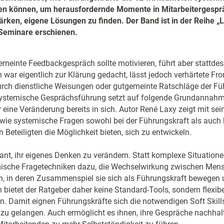
n können, um herausfordernde Momente in Mitarbeitergesprä
ärken, eigene Lösungen zu finden. Der Band ist in der Reihe 
Seminare erschienen.
emeinte Feedbackgespräch sollte motivieren, führt aber stattde
h war eigentlich zur Klärung gedacht, lässt jedoch verhärtete Fr
urch dienstliche Weisungen oder gutgemeinte Ratschläge der Fü
systemische Gesprächsführung setzt auf folgende Grundannahme
ine Veränderung bereits in sich. Autor René Laxy zeigt mit sei
wie systemische Fragen sowohl bei der Führungskraft als auch 
 Beteiligten die Möglichkeit bieten, sich zu entwickeln.
vant, ihr eigenes Denken zu verändern. Statt komplexe Situatione
mische Fragetechniken dazu, die Wechselwirkung zwischen Mens
, in deren Zusammenspiel sie sich als Führungskraft bewegen
ietet der Ratgeber daher keine Standard-Tools, sondern flexi
n. Damit eignen Führungskräfte sich die notwendigen Soft Skil
u gelangen. Auch ermöglicht es ihnen, ihre Gespräche nachhalt