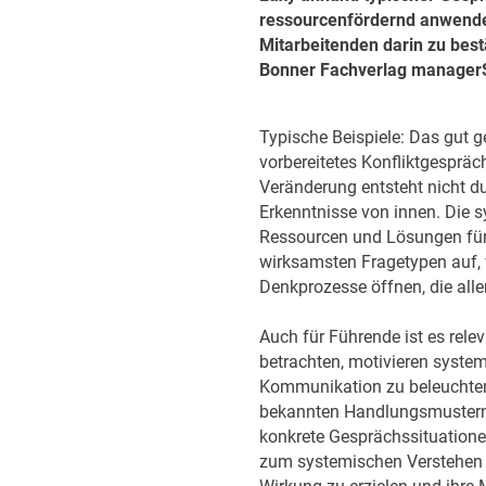
ressourcenfördernd anwende
Mitarbeitenden darin zu best
Bonner Fachverlag manager
Typische Beispiele: Das gut g
vorbereitetes Konfliktgespräc
Veränderung entsteht nicht d
Erkenntnisse von innen. Die 
Ressourcen und Lösungen für e
wirksamsten Fragetypen auf, 
Denkprozesse öffnen, die allen
Auch für Führende ist es rele
betrachten, motivieren syste
Kommunikation zu beleuchten
bekannten Handlungsmustern b
konkrete Gesprächssituatione
zum systemischen Verstehen z