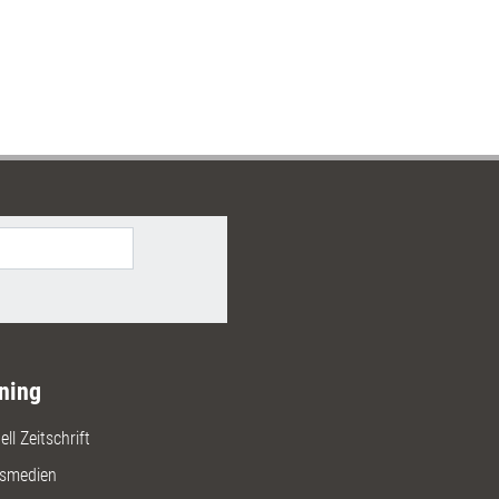
ning
ll Zeitschrift
gsmedien