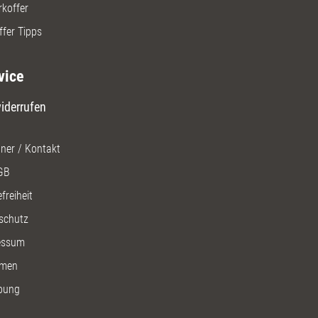
rkoffer
ffer Tipps
vice
iderrufen
ner / Kontakt
GB
freiheit
schutz
essum
men
bung