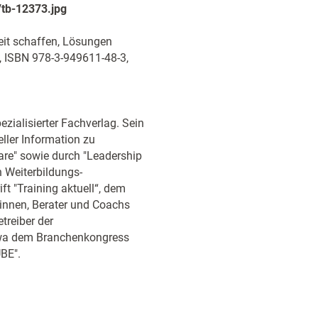
tb-12373.jpg
eit schaffen, Lösungen
., ISBN 978-3-949611-48-3,
zialisierter Fachverlag. Sein
eller Information zu
re" sowie durch "Leadership
n Weiterbildungs-
ft "Training aktuell“, dem
rinnen, Berater und Coachs
treiber der
twa dem Branchenkongress
BE".