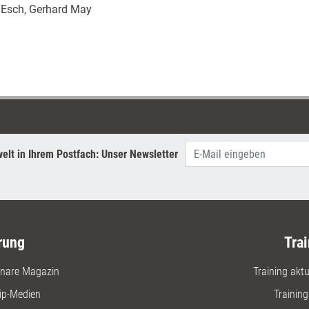
 Esch, Gerhard May
elt in Ihrem Postfach: Unser Newsletter
rung
Trai
nare Magazin
Training aktue
ip-Medien
Trainin