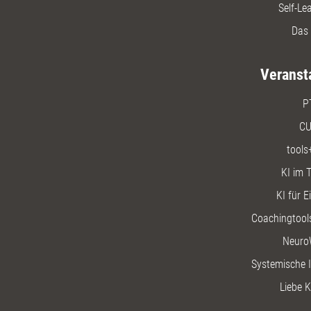
Self-Le
Das 
Veranst
P
CU
tools
KI im T
KI für E
Coachingtools
Neuro
Systemische I
Liebe K