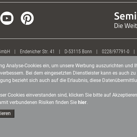
 GmbH
|
Endenicher Str. 41
|
D-53115 Bonn
|
0228/97791-0
|
gung Analyse-Cookies ein, um unsere Werbung auszurichten und Ih
erbessern. Bei dem eingesetzten Dienstleister kann es auch zu 
igung bezieht sich auch auf die Erlaubnis, diese Datenübermit
er Cookies einverstanden sind, klicken Sie bitte auf Akzeptiere
amit verbundenen Risiken finden Sie
hier
.
ieren