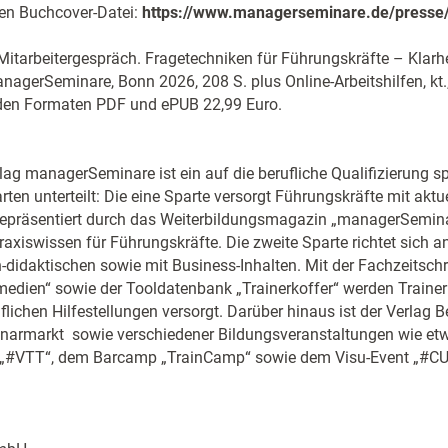
en Buchcover-Datei:
https://www.managerseminare.de/presse/
itarbeitergespräch. Fragetechniken für Führungskräfte – Klarh
anagerSeminare, Bonn 2026, 208 S. plus Online-Arbeitshilfen, kt
 den Formaten PDF und ePUB 22,99 Euro.
ag managerSeminare ist ein auf die berufliche Qualifizierung spe
rten unterteilt: Die eine Sparte versorgt Führungskräfte mit aktu
epräsentiert durch das Weiterbildungsmagazin „managerSemina
xiswissen für Führungskräfte. Die zweite Sparte richtet sich a
didaktischen sowie mit Business-Inhalten. Mit der Fachzeitschri
medien“ sowie der Tooldatenbank „Trainerkoffer“ werden Traine
lichen Hilfestellungen versorgt. Darüber hinaus ist der Verlag Be
inarmarkt sowie verschiedener Bildungsveranstaltungen wie e
 „#VTT“, dem Barcamp „TrainCamp“ sowie dem Visu-Event „#CU