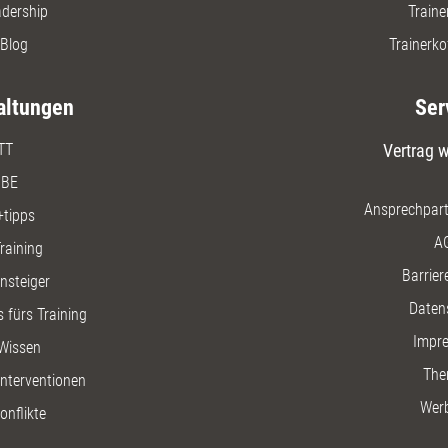
adership
Traine
Blog
Trainerko
altungen
Ser
TT
Vertrag w
BE
Ansprechpart
+tipps
A
raining
Barriere
insteiger
Daten
 fürs Training
Impr
Wissen
The
nterventionen
Wer
onflikte