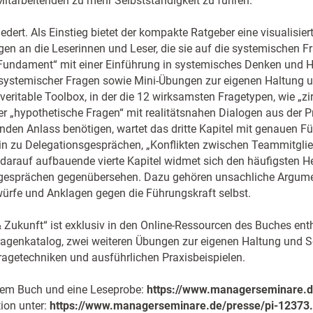
Mitarbeitenden zu mehr Selbstständigkeit zu führen.
iedert. Als Einstieg bietet der kompakte Ratgeber eine visualisiert
n an die Leserinnen und Leser, die sie auf die systemischen Fr
 Fundament“ mit einer Einführung in systemisches Denken und Ha
 systemischer Fragen sowie Mini-Übungen zur eigenen Haltung 
 veritable Toolbox, in der die 12 wirksamsten Fragetypen, wie „zir
er „hypothetische Fragen“ mit realitätsnahen Dialogen aus der P
nden Anlass benötigen, wartet das dritte Kapitel mit genauen F
n zu Delegationsgesprächen, „Konflikten zwischen Teammitglie
darauf aufbauende vierte Kapitel widmet sich den häufigsten H
rgesprächen gegenübersehen. Dazu gehören unsachliche Argumen
ürfe und Anklagen gegen die Führungskraft selbst.
& Zukunft“ ist exklusiv in den Online-Ressourcen des Buches enth
ragenkatalog, zwei weiteren Übungen zur eigenen Haltung und S
ragetechniken und ausführlichen Praxisbeispielen.
sem Buch und eine Leseprobe:
https://www.managerseminare.d
ion unter:
https://www.managerseminare.de/presse/pi-12373