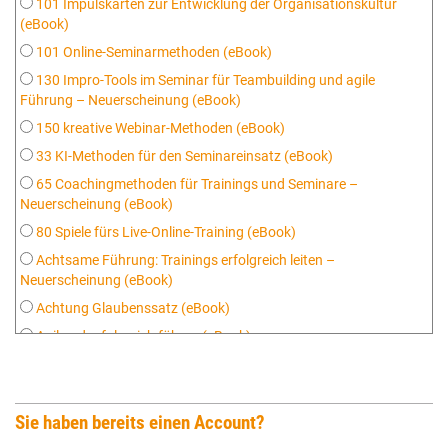
101 Impulskarten zur Entwicklung der Organisationskultur
(eBook)
101 Online-Seminarmethoden (eBook)
130 Impro-Tools im Seminar für Teambuilding und agile
Führung – Neuerscheinung (eBook)
150 kreative Webinar-Methoden (eBook)
33 KI-Methoden für den Seminareinsatz (eBook)
65 Coachingmethoden für Trainings und Seminare –
Neuerscheinung (eBook)
80 Spiele fürs Live-Online-Training (eBook)
Achtsame Führung: Trainings erfolgreich leiten –
Neuerscheinung (eBook)
Achtung Glaubenssatz (eBook)
Agil und erfolgreich führen (eBook)
Agiler Coach: Skills und Tools (eBook)
Auswahlgespräche professionell führen (eBook)
Sie haben bereits einen Account?
Berater-Marketing: Webseiten, die verkaufen (eBook)
Bildbar (eBook)