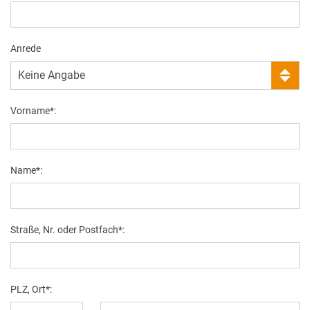
Das Humorkochbuch für Trainer (eBook)
Das LEHRbuch (eBook)
Anrede
Das systemische Mitarbeitergespräch – Neuerscheinung
(eBook)
Das tanzende Kamel (eBook)
Vorname*:
Der Akquise-Coach (eBook)
Der Flipchart-Coach (eBook)
Die 100 besten Coaching-Übungen (eBook)
Die 50 besten kooperativen Online-Übungen für lebendige
Name*:
Teamentwicklung (eBook)
Die 50 kreativsten Coaching-Ideen (eBook)
Die 500 besten Coaching-Fragen (eBook)
Straße, Nr. oder Postfach*:
Die besten Online-Coaching-Methoden (eBook)
Die Coaching-Schatzkiste (eBook)
Die Fragen-Kollektion (eBook)
PLZ, Ort*:
Die Katze im Sack verkaufen (eBook)