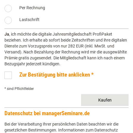
Führung und Psyche (eBook)
Zahlungsweise auswählen
Per Rechnung
Führungsinstrument Mitarbeiterkommunikation (eBook)
Führungskräfteentwicklung: Trainings erfolgreich leiten (eBook)
Lastschrift
Führungstrainings erfolgreich leiten (eBook)
Ja
, ich möchte die digitale Jahresmitgliedschaft ProfiPaket
Für Entdecker: Ihr Weg zum Online-Coach (eBook)
beziehen. Ich erhalte ab sofort beide Zeitschriften und ihre digitalen
Gut beraten in der Krise (eBook)
Dienste zum Vorzugspreis von nur 282 EUR (inkl. MwSt. und
Interkulturelles Coaching (eBook)
Versand). Nach Bezahlung der Rechnung wird mir die ausgewählte
Prämie gratis zugesendet. Die Mitgliedschaft kann ich nach einem
Irgendwie seltsam ...! (eBook)
Bezugsjahr jederzeit kündigen.
Kommunikationskompetenz für Führungskräfte (eBook)
Zur Bestätigung bitte anklicken *
Kommunikationstrainings erfolgreich leiten – Neuauflage
(eBook)
* sind Pflichtfelder
Komplexitätstrainings für Führende erfolgreich leiten (eBook)
Konflikte lösen in Teams und großen Gruppen (eBook)
Konfliktlösungs-Tools (eBook)
Datenschutz bei managerSeminare.de
Konfliktmanagement in Projekten (eBook)
Kreativ präsentieren – Neuauflage (eBook)
Bei der Verarbeitung Ihrer persönlichen Daten beachten wir die
gesetzlichen Bestimmungen. Informationen zum Datenschutz
Kreative Geister wecken (eBook)