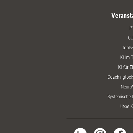
Veranst
P
CU
tools
KI im T
KI für E
Coachingtools
Neuro
Systemische I
Liebe K