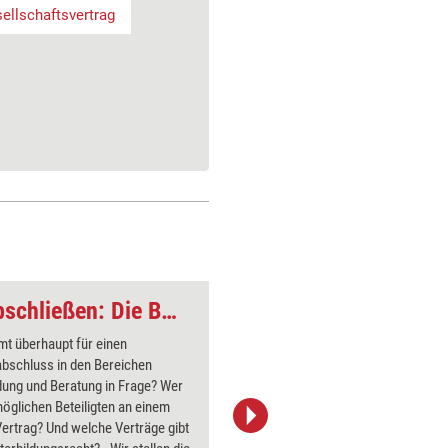
ellschaftsvertrag
Trainingsverträge abschließen: Die Beteiligten und die Vertragsarten
t überhaupt für einen
Bildungst
abschluss in den Bereichen
für die D
dung und Beratung in Frage? Wer
Seminars 
möglichen Beteiligten an einem
einen Hon
ertrag? Und welche Verträge gibt
solcher H