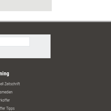
ning
ll Zeitschrift
gsmedien
rkoffer
ffer Tipps