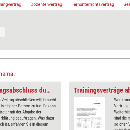
hingvertrag
Dozentenvertrag
Fernunterrichtsvertrag
Ges
Thema:
Vertragsrecht: Vertragsabschluss durch Vertreter
 Vertrag abschließen will, braucht
Wer komm
t in eigener Person zu tun. Er kann
Vertrags
treter mit der Abgabe der
Weiterbil
erklärung beauftragen. Was dazu
sind die 
ich ist, erfahren Sie in diesem
solchen V