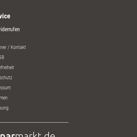
vice
iderrufen
ner / Kontakt
GB
freiheit
schutz
essum
men
bung