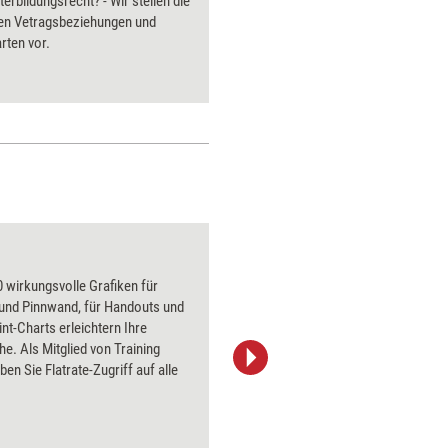
terbildungsrecht? - Wir stellen die
kann, zei
ten Vetragsbeziehungen und
rten vor.
 wirkungsvolle Grafiken für
Das Tool 
 und Pinnwand, für Handouts und
praktizie
t-Charts erleichtern Ihre
in der Ve
he. Als Mitglied von Training
Klienten
ben Sie Flatrate-Zugriff auf alle
als auch 
entwickel