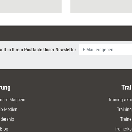
mit Online-Lernformaten
schon seit Längerem diskutiert
wird. Zwar liefert das Urteil in
einigen Punkten mehr Klarheit,
gleichzeitig bleiben einige –
teils existenzielle – Fragen
offen.
elt in Ihrem Postfach: Unser Newsletter
rung
Trai
nare Magazin
Training aktue
ip-Medien
Trainin
adership
Traine
Blog
Trainerko