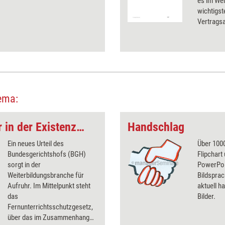
es im Wei
wichtigs
Vertragsa
ema:
Online-Weiterbildner in der Existenzkrise?
Handschlag
Ein neues Urteil des
Über 1000
Bundesgerichtshofs (BGH)
Flipchart
sorgt in der
PowerPoin
Weiterbildungsbranche für
Bildsprac
Aufruhr. Im Mittelpunkt steht
aktuell ha
das
Bilder.
Fernunterrichtsschutzgesetz,
über das im Zusammenhang