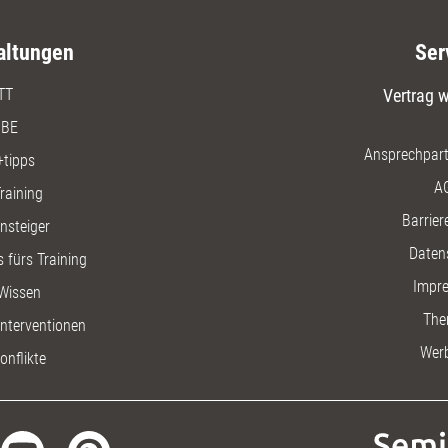
altungen
Ser
TT
Vertrag w
BE
Ansprechpart
+tipps
A
raining
Barriere
insteiger
Daten
 fürs Training
Impr
Wissen
The
nterventionen
Wer
onflikte