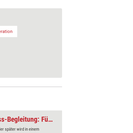
ration
Veränderungsprozess-Begleitung: Führung
er später wird in einem
Regeln sin