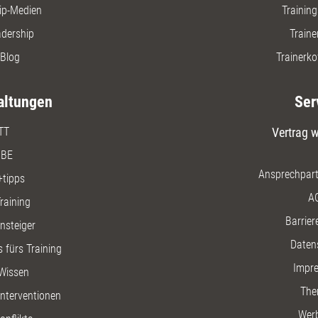
ip-Medien
Trainin
adership
Traine
Blog
Trainerko
altungen
Ser
TT
Vertrag w
BE
Ansprechpart
+tipps
A
raining
Barriere
insteiger
Daten
 fürs Training
Impr
Wissen
The
nterventionen
Wer