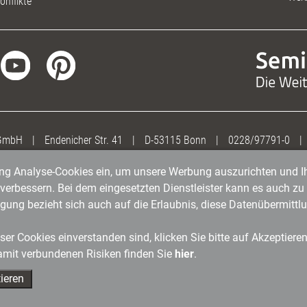
onflikte
 GmbH
|
Endenicher Str. 41
|
D-53115 Bonn
|
0228/97791-0
|
gung Analyse-Cookies ein, um unsere Werbung auszurichten und Ih
erbessern. Bei dem eingesetzten Dienstleister kann es auch zu 
igung bezieht sich auch auf die Erlaubnis, diese Datenübermit
er Cookies einverstanden sind, klicken Sie bitte auf Akzeptiere
amit verbundenen Risiken finden Sie
hier
.
ieren