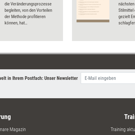
die Veränderungsprozesse
nächsten
begleiten, von den Vorteilen
Stilmitte
der Methode profitieren
gezielt 
können, hat
schlagfer
Transformationscoach Marc
Dossier f
Oliver zusammen mit seiner
Methoden
Kollegin Geeta Chatterjee die
ihre Präs
Transformationslandkarte
können.
entwickelt. In Training aktuell
erklärt er, wie sie sich
einsetzen lässt und wie die
Moderation gelingt.
elt in Ihrem Postfach: Unser Newsletter
rung
Trai
nare Magazin
Training aktue