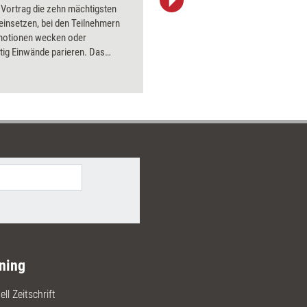
 Vortrag die zehn mächtigsten
aktuell ha
l einsetzen, bei den Teilnehmern
Bilder.
Emotionen wecken oder
tig Einwände parieren. Das
asst Tools, Techniken und
 zusammen, mit denen Trainer
entationsskills aufpolieren
ning
ll Zeitschrift