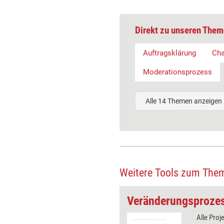
Direkt zu unseren Them
Auftragsklärung
Ch
Moderationsprozess
Alle 14 Themen anzeigen
Weitere Tools zum The
Change-Modell: Interventionsdesign im Change
it 'Interventionsarchitektur' die
Alle Proj