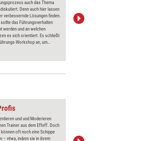
ungsprozess auch das Thema
Verlässli
 diskutiert. Denn auch hier lassen
gestalten
er verbessernde Lösungen finden.
Zufall be
sollte das Führungsverhalten
Regeln b
ht werden und an welchen
wurden. 
en es sich orientiert. Es schließt
sein, dahe
 Führungs-Workshop an, um
wieder zu
grundsätze zu erarbeiten und
Ihnen ei
Vergleich zum Ist-Zustand zu
Überprüfu
Profis
Schmetterling (Entw
entieren und und Moderieren
Über 1000
hen Trainer aus dem Effeff. Doch
Flipchart
e können oft noch eine Schippe
PowerPoin
n – etwa, indem sie in ihrem
Bildsprac