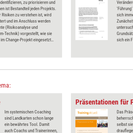
identifizieren, zu priorisieren und
Veränder
n ist Bestandteil jeden Projekts.
'Führung'
 Risiken zu verstehen ist, wird
sich imm
utert und im Anschluss werden
Zunächst 
te (Risikoanalyse und
untersuc
-Technik) vorgestellt, wie sie
Grundsätz
 im Change-Projekt eingesetzt
sich ein
Führungs
dann den 
ziehen.
ema:
e
Präsentationen für 
Im systemischen Coaching
Das Präs
sind Landkarten schon lange
beherrsc
ein bewährtes Tool. Damit
selbst si
auch Coachs und Trainerinnen,
drauflege