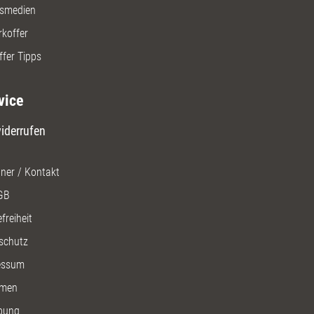
gsmedien
rkoffer
ffer Tipps
vice
iderrufen
ner / Kontakt
GB
freiheit
schutz
essum
men
bung