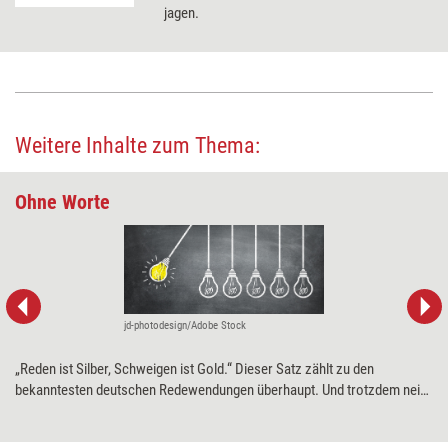
jagen.
Weitere Inhalte zum Thema:
Ohne Worte
jd-photodesign/Adobe Stock
„Reden ist Silber, Schweigen ist Gold.“ Dieser Satz zählt zu den
bekanntesten deutschen Redewendungen überhaupt. Und trotzdem neigt
der Mensch dazu, jedes Schweigen gleich mit Worten zu fluten. Warum
das so ist und weshalb es sich lohnt, manchmal trotzdem einfach den