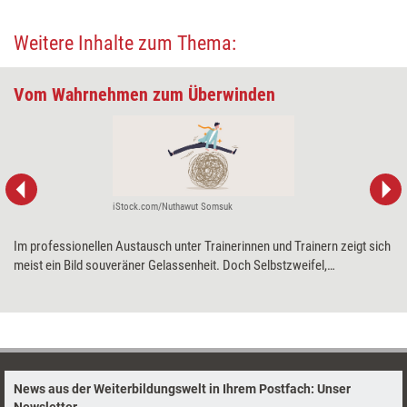
Weitere Inhalte zum Thema:
Vom Wahrnehmen zum Überwinden
iStock.com/Nuthawut Somsuk
Im professionellen Austausch unter Trainerinnen und Trainern zeigt sich
meist ein Bild souveräner Gelassenheit. Doch Selbstzweifel,
Versagensängste und Lampenfieber prägen für viele den Alltag – nur
spricht kaum jemand darüber. Angst im Seminarraum bleibt ein Tabu.
Petra und Ralf Dannemeyer zeigen, wie Weiterbildner ihre
Bedrohungsgefühle erkennen, reflektieren und bewältigen können.
News aus der Weiterbildungswelt in Ihrem Postfach: Unser
Newsletter