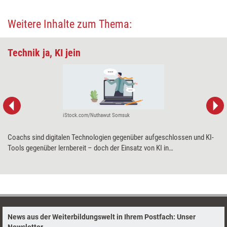
Weitere Inhalte zum Thema:
Technik ja, KI jein
iStock.com/Nuthawut Somsuk
Coachs sind digitalen Technologien gegenüber aufgeschlossen und KI-
Tools gegenüber lernbereit – doch der Einsatz von KI in
Coachingprozessen ist bislang selten. Was Coachs bei dem Thema
zurückhält und wie sie den Nutzen der fortschrittlichen Technologie
bewerten, beleuchtet die Anfang September erschienene Coaching-
Umfrage Deutschland 2025.
News aus der Weiterbildungswelt in Ihrem Postfach: Unser
Newsletter