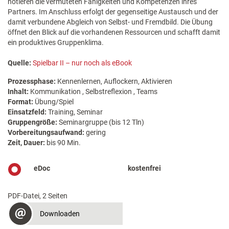
notieren die vermuteten Fähigkeiten und Kompetenzen ihres
Partners. Im Anschluss erfolgt der gegenseitige Austausch und der
damit verbundene Abgleich von Selbst- und Fremdbild. Die Übung
öffnet den Blick auf die vorhandenen Ressourcen und schafft damit
ein produktives Gruppenklima.
Quelle:
Spielbar II – nur noch als eBook
Prozessphase:
Kennenlernen, Auflockern, Aktivieren
Inhalt:
Kommunikation , Selbstreflexion , Teams
Format:
Übung/Spiel
Einsatzfeld:
Training, Seminar
Gruppengröße:
Seminargruppe (bis 12 Tln)
Vorbereitungsaufwand:
gering
Zeit, Dauer:
bis 90 Min.
eDoc
kostenfrei
PDF-Datei, 2 Seiten
Downloaden