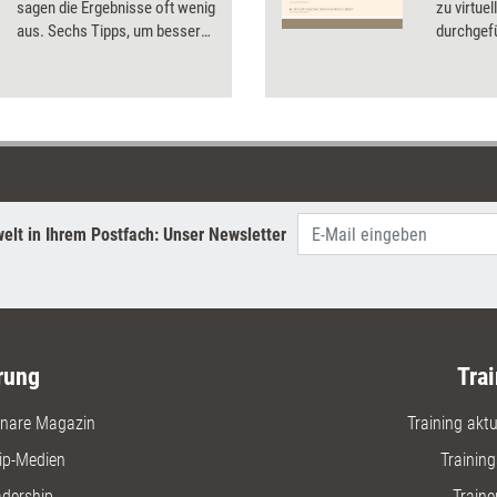
sagen die Ergebnisse oft wenig
zu virtue
aus. Sechs Tipps, um besser
durchgef
an das begehrte Feedback zu
von Traini
kommen.
Werkzeug
und erläu
optimal 
elt in Ihrem Postfach: Unser Newsletter
rung
Trai
nare Magazin
Training aktue
ip-Medien
Trainin
adership
Traine