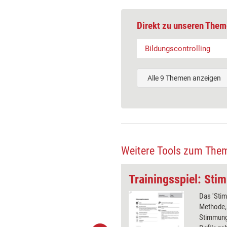
Direkt zu unseren Them
Bildungscontrolling
Alle 9 Themen anzeigen
Weitere Tools zum The
Trainingsübung: Drei Eigenschaftswörter
Trainingsspiel: St
ehmer beschreiben mit jeweils
Das 'Sti
ktiven ihre Eindrücke vom
Methode, 
Dies ist eine kurze
Stimmung