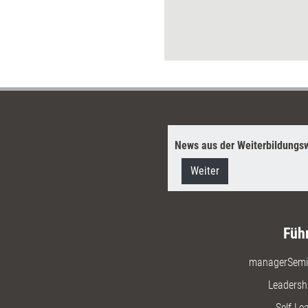
nsammlung für Trainerinnen und
. Das Werk versammelt 150
probte Seminarmethoden aus dem
fundus von sieben erfahrenen
nen und Beratern. Die Übungen
ie passgenau auswählen und
einsetzen. Ein Trainingshandbuch,
l für die Trainingsdurchführung
für die Weiterentwicklung des
rainingsdesigns unverzichtbar
News aus der Weiterbildungsw
Weiter
Füh
managerSemi
Leadersh
Self-Le