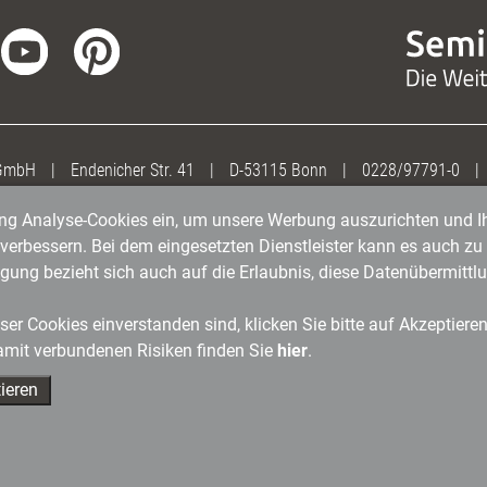
 GmbH
|
Endenicher Str. 41
|
D-53115 Bonn
|
0228/97791-0
|
gung Analyse-Cookies ein, um unsere Werbung auszurichten und Ih
erbessern. Bei dem eingesetzten Dienstleister kann es auch zu 
igung bezieht sich auch auf die Erlaubnis, diese Datenübermit
er Cookies einverstanden sind, klicken Sie bitte auf Akzeptiere
amit verbundenen Risiken finden Sie
hier
.
ieren