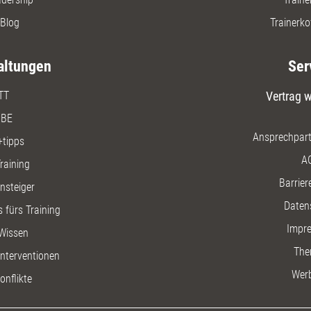
Blog
Trainerko
altungen
Ser
TT
Vertrag w
BE
Ansprechpart
+tipps
A
raining
Barriere
insteiger
Daten
 fürs Training
Impr
Wissen
The
nterventionen
Wer
onflikte