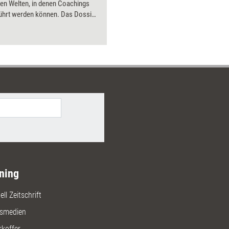
llen Welten, in denen Coachings
ührt werden können. Das Dossier
ng aktuell stellt elektronische
e für verschieden Zwecke vor
tert, wie Trainer und Coachs sie
nutzen können.
ning
ll Zeitschrift
gsmedien
rkoffer