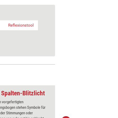
Reflexionstool
 Spalten-Blitzlicht
Trainingsspiel: Fis
 vorgefertigten
Die Teiln
ngsbogen stehen Symbole für
Papierbo
oder Stimmungen oder
Fischern