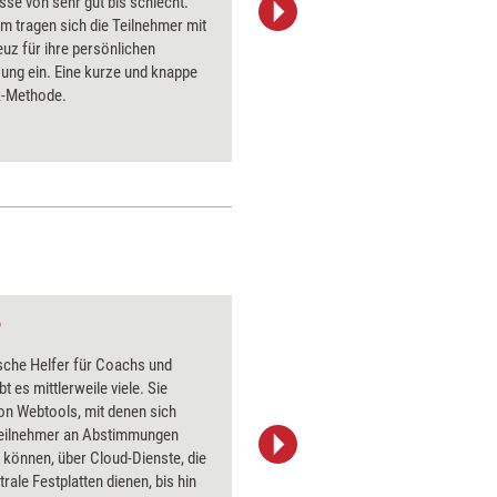
sse von sehr gut bis schlecht.
die posit
m tragen sich die Teilnehmer mit
Netz und 
uz für ihre persönlichen
verwertba
ung ein. Eine kurze und knappe
Diese Met
-Methode.
Evaluatio
r
Koffer 2
sche Helfer für Coachs und
Über 1000
bt es mittlerweile viele. Sie
Flipchart
on Webtools, mit denen sich
PowerPoin
eilnehmer an Abstimmungen
Bildsprac
n können, über Cloud-Dienste, die
aktuell ha
trale Festplatten dienen, bis hin
Bilder.