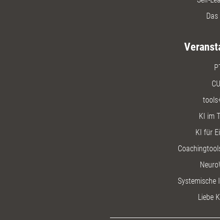
Das 
Veranst
P
CU
tools
KI im T
KI für E
Coachingtools
Neuro
Systemische I
Liebe K