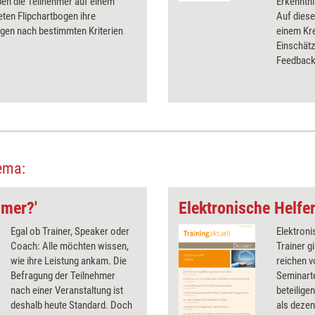
en die Teilnehmer auf einem
Erkenntni
eten Flipchartbogen ihre
Auf diese
gen nach bestimmten Kriterien
einem Kre
Einschätz
Feedback
ema:
hmer?'
Elektronische Helfe
Egal ob Trainer, Speaker oder
Elektroni
Coach: Alle möchten wissen,
Trainer gi
wie ihre Leistung ankam. Die
reichen v
Befragung der Teilnehmer
Seminart
nach einer Veranstaltung ist
beteilige
deshalb heute Standard. Doch
als dezen