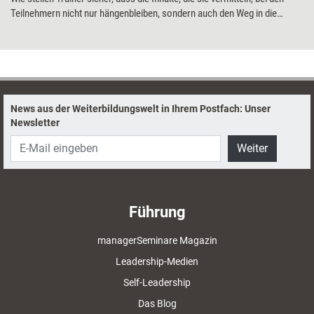
Teilnehmern nicht nur hängenbleiben, sondern auch den Weg in die
Praxis finden? In der neuen Serie Transfermethoden stellen Bettina
Ritter-Mamczek und Andrea Lederer Techniken vor, die unabhängig von
Ziel, Thema und Gruppengröße einfach umzusetzen sind. Zum Auftakt
zeigen sie mit der Methode Zweite Bühne, wie Trainer den
Wissenstransfer mit Bewegung unterstützen können.
News aus der Weiterbildungswelt in Ihrem Postfach: Unser
Newsletter
Weiter
Führung
managerSeminare Magazin
Leadership-Medien
Self-Leadership
Das Blog