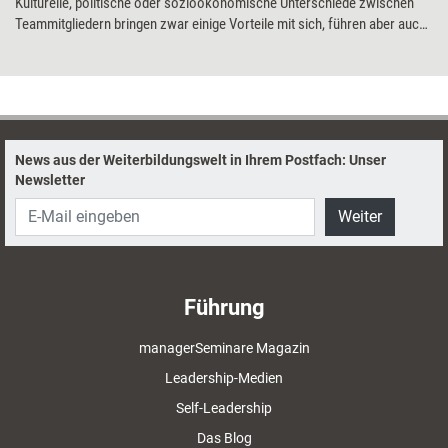
Kulturelle, politische oder sozioökonomische Unterschiede zwischen
Teammitgliedern bringen zwar einige Vorteile mit sich, führen aber auch
schnell zu Unstimmigkeiten – insbesondere, wenn die zugrunde
liegenden Werte als unvereinbar wahrgenommen werden. Das Ethische
Manifest soll dabei helfen, im Coaching oder Training eine gemeinsame
Grundlage für die Zusammenarbeit zu schaffen, die verschiedenen
Werte besser zu verstehen und miteinander zu vereinbaren. Carmen
Ulrich erklärt, was dahintersteckt und wie es als Methode im Umgang mit
News aus der Weiterbildungswelt in Ihrem Postfach: Unser
multikulturellen Teams eingesetzt werden kann.
Newsletter
Weiter
Führung
managerSeminare Magazin
Leadership-Medien
Self-Leadership
Das Blog