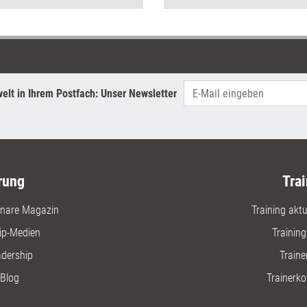
elt in Ihrem Postfach: Unser Newsletter
rung
Trai
nare Magazin
Training aktue
ip-Medien
Trainin
adership
Traine
Blog
Trainerko