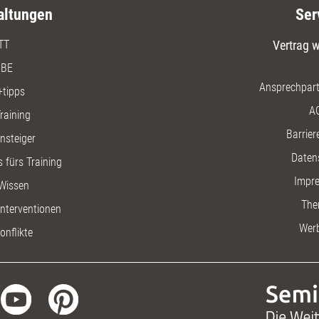
altungen
Ser
TT
Vertrag w
BE
Ansprechpart
+tipps
A
raining
Barriere
insteiger
Daten
 fürs Training
Impr
Wissen
The
nterventionen
Wer
onflikte