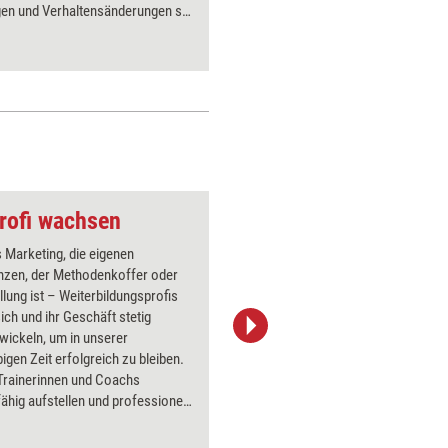
en und Verhaltensänderungen sie
Team-Set
r weitere Situationen mitnehmen
ür Einzel-, Gruppen- und
rvision geeignet.
rofi wachsen
Mensch mit Stern
 Marketing, die eigenen
Über 1000
zen, der Methodenkoffer oder
Flipchart
ellung ist – Weiterbildungsprofis
PowerPoin
ch und ihr Geschäft stetig
Bildsprac
wickeln, um in unserer
aktuell ha
bigen Zeit erfolgreich zu bleiben.
Bilder.
 Trainerinnen und Coachs
ähig aufstellen und professionell
nlich wachsen, zeigt das