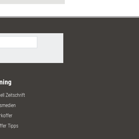
ning
ll Zeitschrift
gsmedien
rkoffer
ffer Tipps