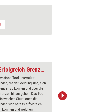
t
Supervisions-Tool: Erfolgreich Grenzen setzen
visions-Tool unterstützt
Das Super
nden, die der Meinung sind, sich
Themen fü
renzen zu können und über die
Gruppenmi
Grenzen hinausgehen. Das Tool
werden Ge
, in welchen Situationen die
der Arbeit
nden sich bereits erfolgreich
künftige 
n konnten und welchen
gerichtet