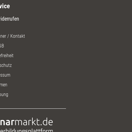
vice
iderrufen
ner / Kontakt
GB
freiheit
schutz
essum
men
bung