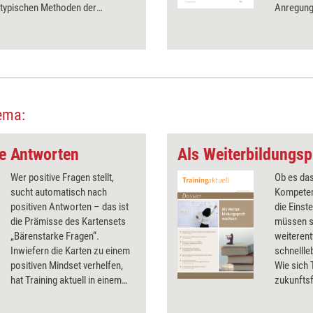
 typischen Methoden der
Anregung
ientierten Beratung wie
daraus fü
gen, Wunderfrage, Futur Perfekt
können. F
ourcenaktivierung.
Teamsupe
ema:
ke Antworten
Als Weiterbildungsp
Wer positive Fragen stellt,
Ob es das
sucht automatisch nach
Kompeten
positiven Antworten – das ist
die Einst
die Prämisse des Kartensets
müssen si
„Bärenstarke Fragen“.
weiterent
Inwiefern die Karten zu einem
schnellle
positiven Mindset verhelfen,
Wie sich
hat Training aktuell in einem
zukunftsf
Praxistest beleuchtet.
wie persö
Dossier.