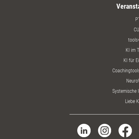
Veranst
P
CU
tools
KI im T
KI für E
Coachingtools
Neuro
Systemische I
Liebe K