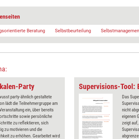
enseiten
sorientierte Beratung
Selbstbeurteilung
Selbstmanagemen
ma:
Skalen-Party
usst party-ähnlich gestaltete
Das Super
ion lädt die Teilnehmergruppe am
Supervisa
Veranstaltung ein, über bereits
nicht abg
Fortschritte sowie persönliche
eigenen 
chritte zu reflektieren, sich
zeigt auf
ig zu motivieren und die
Supervisa
chkeit zu erhöhen. Gearbeitet wird
abgrenze